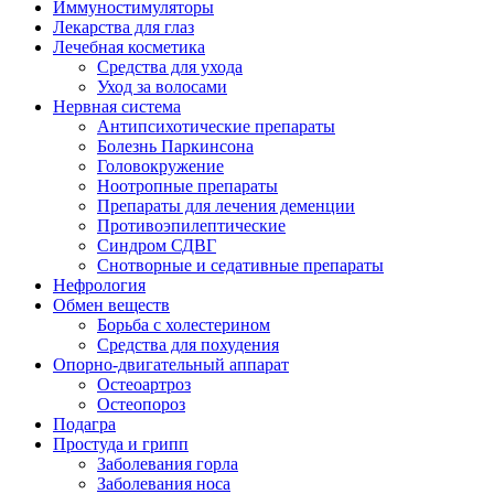
Иммуностимуляторы
Лекарства для глаз
Лечебная косметика
Средства для ухода
Уход за волосами
Нервная система
Антипсихотические препараты
Болезнь Паркинсона
Головокружение
Ноотропные препараты
Препараты для лечения деменции
Противоэпилептические
Синдром СДВГ
Снотворные и седативные препараты
Нефрология
Обмен веществ
Борьба с холестерином
Средства для похудения
Опорно-двигательный аппарат
Остеоартроз
Остеопороз
Подагра
Простуда и грипп
Заболевания горла
Заболевания носа