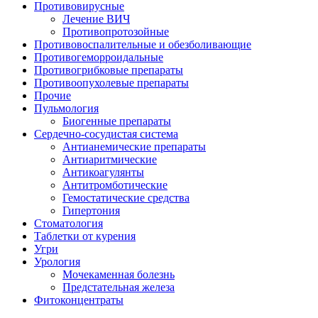
Противовирусные
Лечение ВИЧ
Противопротозойные
Противовоспалительные и обезболивающие
Противогеморроидальные
Противогрибковые препараты
Противоопухолевые препараты
Прочие
Пульмология
Биогенные препараты
Сердечно-сосудистая система
Антианемические препараты
Антиаритмические
Антикоагулянты
Антитромботические
Гемостатические средства
Гипертония
Стоматология
Таблетки от курения
Угри
Урология
Мочекаменная болезнь
Предстательная железа
Фитоконцентраты