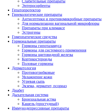
Слабительные препараты
Энтеросорбенты
Гепатопротектор
Гинекологические препараты
Антисептики и противомикробные препараты
Для нормализации вагинальной микрофлоры
Препараты при климаксе
Эстрогены
Гомеопатические средства
Гормональные препараты
Гормоны гипоталамуса
Гормоны для системного применения
Гормоны щитовидной железы
Кортикостероиды
Половые гормоны
Дерматология
Противогрибковые
Увлажнение кожи
Угревая сыпь
Экзема, дерматит, псориаз
Диабет
Дыхательная система
Бронхиальная астма
Кашель (простудный)
Иммунодепрессивные препараты