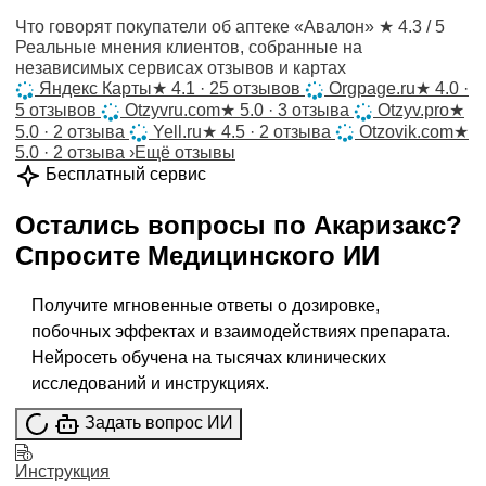
Что говорят покупатели об аптеке «Авалон»
★ 4.3 / 5
Реальные мнения клиентов, собранные на
независимых сервисах отзывов и картах
Яндекс Карты
★
4.1 · 25 отзывов
Orgpage.ru
★
4.0 ·
5 отзывов
Otzyvru.com
★
5.0 · 3 отзыва
Otzyv.pro
★
5.0 · 2 отзыва
Yell.ru
★
4.5 · 2 отзыва
Otzovik.com
★
5.0 · 2 отзыва
›
Ещё отзывы
Бесплатный сервис
Остались вопросы по
Акаризакс
?
Спросите
Медицинского ИИ
Получите мгновенные ответы о дозировке,
побочных эффектах и взаимодействиях препарата.
Нейросеть обучена на тысячах клинических
исследований и инструкциях.
Задать вопрос ИИ
Инструкция