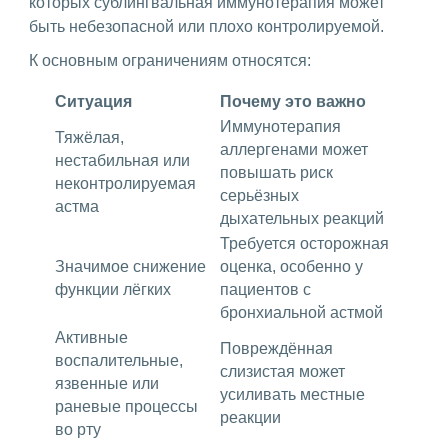
которых сублингвальная иммунотерапия может
быть небезопасной или плохо контролируемой.
К основным ограничениям относятся:
Ситуация
Почему это важно
Иммунотерапия
Тяжёлая,
аллергенами может
нестабильная или
повышать риск
неконтролируемая
серьёзных
астма
дыхательных реакций
Требуется осторожная
Значимое снижение
оценка, особенно у
функции лёгких
пациентов с
бронхиальной астмой
Активные
Повреждённая
воспалительные,
слизистая может
язвенные или
усиливать местные
раневые процессы
реакции
во рту