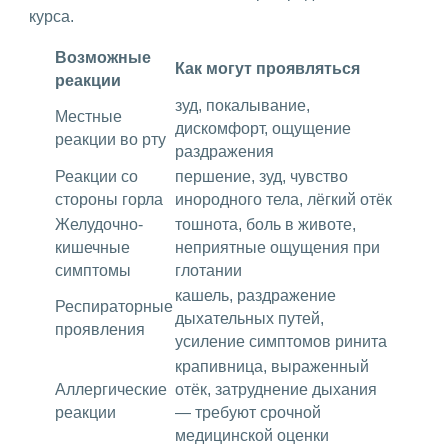
курса.
Возможные
Как могут проявляться
реакции
зуд, покалывание,
Местные
дискомфорт, ощущение
реакции во рту
раздражения
Реакции со
першение, зуд, чувство
стороны горла
инородного тела, лёгкий отёк
Желудочно-
тошнота, боль в животе,
кишечные
неприятные ощущения при
симптомы
глотании
кашель, раздражение
Респираторные
дыхательных путей,
проявления
усиление симптомов ринита
крапивница, выраженный
Аллергические
отёк, затруднение дыхания
реакции
— требуют срочной
медицинской оценки