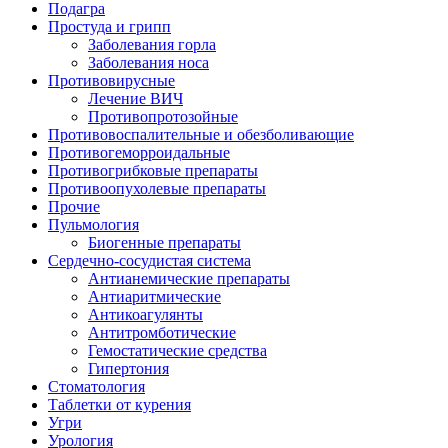
Подагра
Простуда и грипп
Заболевания горла
Заболевания носа
Противовирусные
Лечение ВИЧ
Противопротозойные
Противовоспалительные и обезболивающие
Противогеморроидальные
Противогрибковые препараты
Противоопухолевые препараты
Прочие
Пульмология
Биогенные препараты
Сердечно-сосудистая система
Антианемические препараты
Антиаритмические
Антикоагулянты
Антитромботические
Гемостатические средства
Гипертония
Стоматология
Таблетки от курения
Угри
Урология