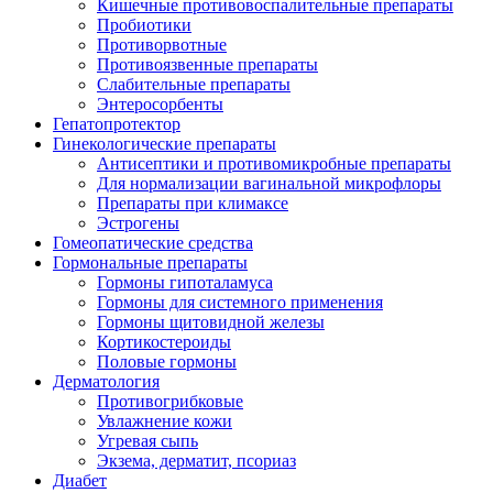
Кишечные противовоспалительные препараты
Пробиотики
Противорвотные
Противоязвенные препараты
Слабительные препараты
Энтеросорбенты
Гепатопротектор
Гинекологические препараты
Антисептики и противомикробные препараты
Для нормализации вагинальной микрофлоры
Препараты при климаксе
Эстрогены
Гомеопатические средства
Гормональные препараты
Гормоны гипоталамуса
Гормоны для системного применения
Гормоны щитовидной железы
Кортикостероиды
Половые гормоны
Дерматология
Противогрибковые
Увлажнение кожи
Угревая сыпь
Экзема, дерматит, псориаз
Диабет