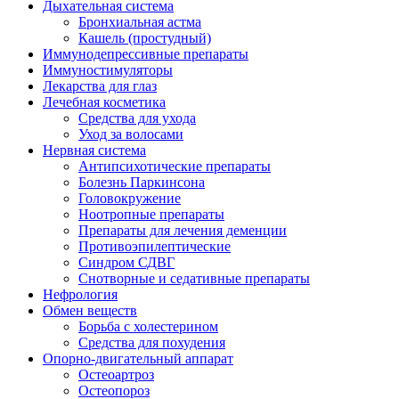
Дыхательная система
Бронхиальная астма
Кашель (простудный)
Иммунодепрессивные препараты
Иммуностимуляторы
Лекарства для глаз
Лечебная косметика
Средства для ухода
Уход за волосами
Нервная система
Антипсихотические препараты
Болезнь Паркинсона
Головокружение
Ноотропные препараты
Препараты для лечения деменции
Противоэпилептические
Синдром СДВГ
Снотворные и седативные препараты
Нефрология
Обмен веществ
Борьба с холестерином
Средства для похудения
Опорно-двигательный аппарат
Остеоартроз
Остеопороз