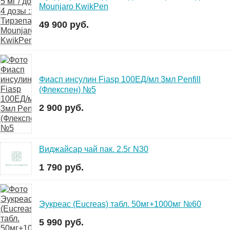
Mounjaro KwikPen
49 900 руб.
Фиасп инсулин Fiasp 100ЕД/мл 3мл Penfill
(Флекспен) №5
2 900 руб.
Виджайсар чай пак. 2.5г N30
1 790 руб.
Эукреас (Eucreas) табл. 50мг+1000мг №60
5 990 руб.