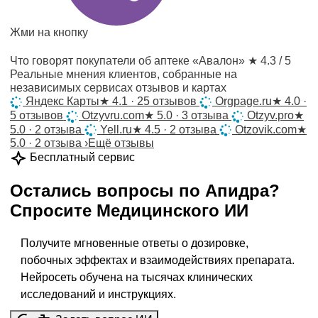
Жми на кнопку
Что говорят покупатели об аптеке «Авалон»
★ 4.3 / 5
Реальные мнения клиентов, собранные на
независимых сервисах отзывов и картах
Яндекс Карты
★
4.1 · 25 отзывов
Orgpage.ru
★
4.0 ·
5 отзывов
Otzyvru.com
★
5.0 · 3 отзыва
Otzyv.pro
★
5.0 · 2 отзыва
Yell.ru
★
4.5 · 2 отзыва
Otzovik.com
★
5.0 · 2 отзыва
›
Ещё отзывы
Бесплатный сервис
Остались вопросы по
Апидра
?
Спросите
Медицинского ИИ
Получите мгновенные ответы о дозировке,
побочных эффектах и взаимодействиях препарата.
Нейросеть обучена на тысячах клинических
исследований и инструкциях.