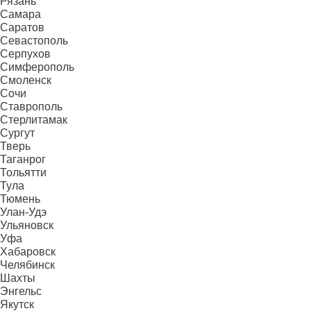
Рязань
Самара
Саратов
Севастополь
Серпухов
Симферополь
Смоленск
Сочи
Ставрополь
Стерлитамак
Сургут
Тверь
Таганрог
Тольятти
Тула
Тюмень
Улан-Удэ
Ульяновск
Уфа
Хабаровск
Челябинск
Шахты
Энгельс
Якутск