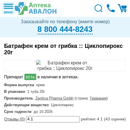
МЕНЮ
Заказывайте по телефону (жмите номер)
8 800 444-8243
Батрафен крем от грибка :: Циклопирокс
20г
в наличии в аптеках.
Форма выпуска
: крем
В упаковке
: 1 туба 20г
Производитель
:
Zentiva Pharma Gmbh
(страна:
Германия
)
Действующее вещество
: Циклопирокс
Срок годности
: до 10.2026
Отзывы (
0
)
рейтинг
4.1
(
43
оценки)