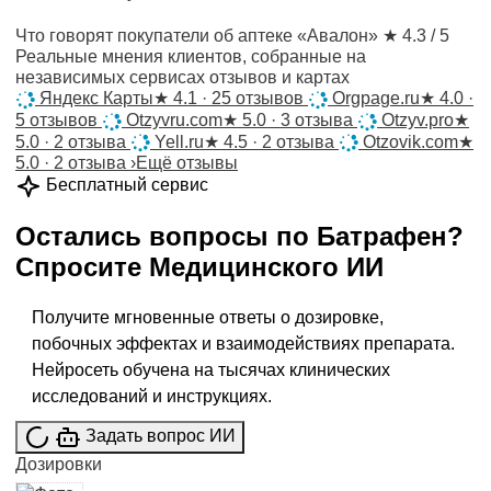
Что говорят покупатели об аптеке «Авалон»
★ 4.3 / 5
Реальные мнения клиентов, собранные на
независимых сервисах отзывов и картах
Яндекс Карты
★
4.1 · 25 отзывов
Orgpage.ru
★
4.0 ·
5 отзывов
Otzyvru.com
★
5.0 · 3 отзыва
Otzyv.pro
★
5.0 · 2 отзыва
Yell.ru
★
4.5 · 2 отзыва
Otzovik.com
★
5.0 · 2 отзыва
›
Ещё отзывы
Бесплатный сервис
Остались вопросы по
Батрафен
?
Спросите
Медицинского ИИ
Получите мгновенные ответы о дозировке,
побочных эффектах и взаимодействиях препарата.
Нейросеть обучена на тысячах клинических
исследований и инструкциях.
Задать вопрос ИИ
Дозировки