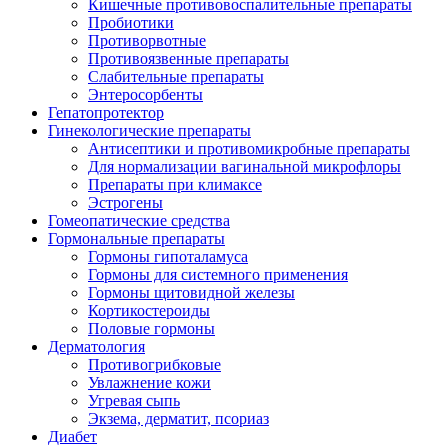
Кишечные противовоспалительные препараты
Пробиотики
Противорвотные
Противоязвенные препараты
Слабительные препараты
Энтеросорбенты
Гепатопротектор
Гинекологические препараты
Антисептики и противомикробные препараты
Для нормализации вагинальной микрофлоры
Препараты при климаксе
Эстрогены
Гомеопатические средства
Гормональные препараты
Гормоны гипоталамуса
Гормоны для системного применения
Гормоны щитовидной железы
Кортикостероиды
Половые гормоны
Дерматология
Противогрибковые
Увлажнение кожи
Угревая сыпь
Экзема, дерматит, псориаз
Диабет