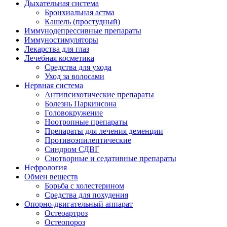
Дыхательная система
Бронхиальная астма
Кашель (простудный)
Иммунодепрессивные препараты
Иммуностимуляторы
Лекарства для глаз
Лечебная косметика
Средства для ухода
Уход за волосами
Нервная система
Антипсихотические препараты
Болезнь Паркинсона
Головокружение
Ноотропные препараты
Препараты для лечения деменции
Противоэпилептические
Синдром СДВГ
Снотворные и седативные препараты
Нефрология
Обмен веществ
Борьба с холестерином
Средства для похудения
Опорно-двигательный аппарат
Остеоартроз
Остеопороз