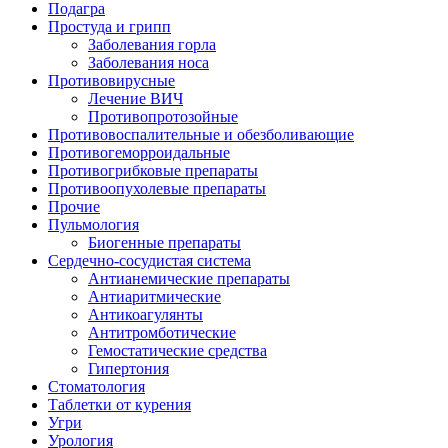
Подагра
Простуда и грипп
Заболевания горла
Заболевания носа
Противовирусные
Лечение ВИЧ
Противопротозойные
Противовоспалительные и обезболивающие
Противогеморроидальные
Противогрибковые препараты
Противоопухолевые препараты
Прочие
Пульмология
Биогенные препараты
Сердечно-сосудистая система
Антианемические препараты
Антиаритмические
Антикоагулянты
Антитромботические
Гемостатические средства
Гипертония
Стоматология
Таблетки от курения
Угри
Урология