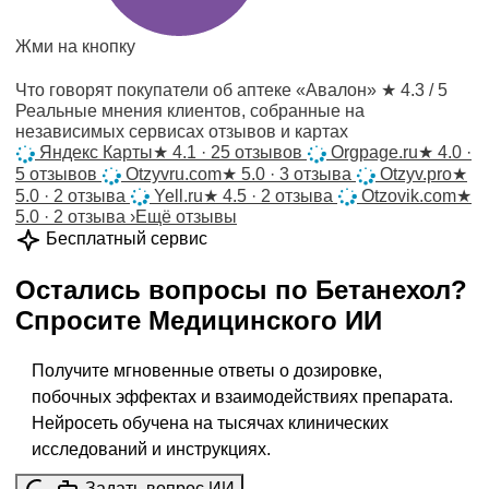
Жми на кнопку
Что говорят покупатели об аптеке «Авалон»
★ 4.3 / 5
Реальные мнения клиентов, собранные на
независимых сервисах отзывов и картах
Яндекс Карты
★
4.1 · 25 отзывов
Orgpage.ru
★
4.0 ·
5 отзывов
Otzyvru.com
★
5.0 · 3 отзыва
Otzyv.pro
★
5.0 · 2 отзыва
Yell.ru
★
4.5 · 2 отзыва
Otzovik.com
★
5.0 · 2 отзыва
›
Ещё отзывы
Бесплатный сервис
Остались вопросы по
Бетанехол
?
Спросите
Медицинского ИИ
Получите мгновенные ответы о дозировке,
побочных эффектах и взаимодействиях препарата.
Нейросеть обучена на тысячах клинических
исследований и инструкциях.
Задать вопрос ИИ