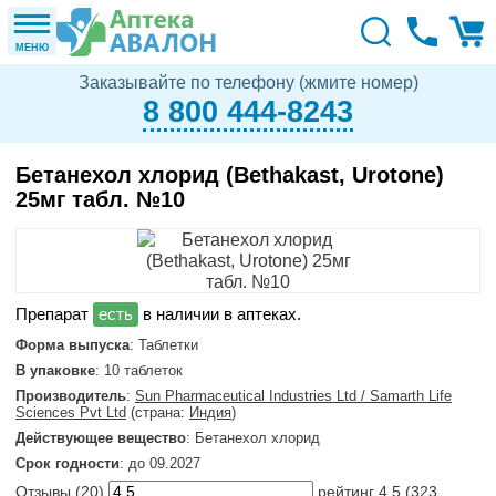
МЕНЮ
Заказывайте по телефону (жмите номер)
8 800 444-8243
Бетанехол хлорид (Bethakast, Urotone)
25мг табл. №10
в наличии в аптеках.
Форма выпуска
: Таблетки
В упаковке
: 10 таблеток
Производитель
:
Sun Pharmaceutical Industries Ltd / Samarth Life
Sciences Pvt Ltd
(страна:
Индия
)
Действующее вещество
: Бетанехол хлорид
Срок годности
: до 09.2027
Отзывы (
20
)
рейтинг
4.5
(
323