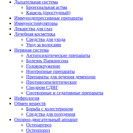
Дыхательная система
Бронхиальная астма
Кашель (простудный)
Иммунодепрессивные препараты
Иммуностимуляторы
Лекарства для глаз
Лечебная косметика
Средства для ухода
Уход за волосами
Нервная система
Антипсихотические препараты
Болезнь Паркинсона
Головокружение
Ноотропные препараты
Препараты для лечения деменции
Противоэпилептические
Синдром СДВГ
Снотворные и седативные препараты
Нефрология
Обмен веществ
Борьба с холестерином
Средства для похудения
Опорно-двигательный аппарат
Остеоартроз
Остеопороз