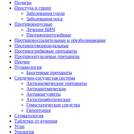
Подагра
Простуда и грипп
Заболевания горла
Заболевания носа
Противовирусные
Лечение ВИЧ
Противопротозойные
Противовоспалительные и обезболивающие
Противогеморроидальные
Противогрибковые препараты
Противоопухолевые препараты
Прочие
Пульмология
Биогенные препараты
Сердечно-сосудистая система
Антианемические препараты
Антиаритмические
Антикоагулянты
Антитромботические
Гемостатические средства
Гипертония
Стоматология
Таблетки от курения
Угри
Урология