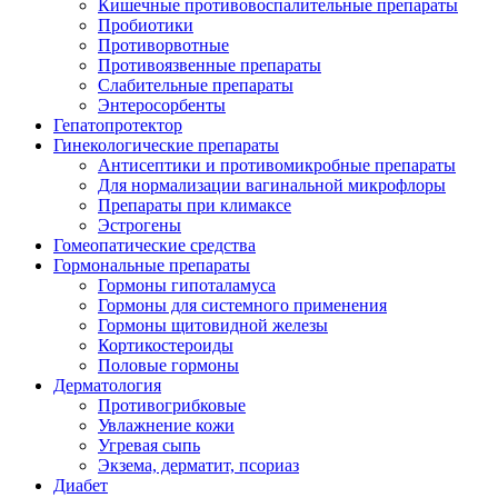
Кишечные противовоспалительные препараты
Пробиотики
Противорвотные
Противоязвенные препараты
Слабительные препараты
Энтеросорбенты
Гепатопротектор
Гинекологические препараты
Антисептики и противомикробные препараты
Для нормализации вагинальной микрофлоры
Препараты при климаксе
Эстрогены
Гомеопатические средства
Гормональные препараты
Гормоны гипоталамуса
Гормоны для системного применения
Гормоны щитовидной железы
Кортикостероиды
Половые гормоны
Дерматология
Противогрибковые
Увлажнение кожи
Угревая сыпь
Экзема, дерматит, псориаз
Диабет