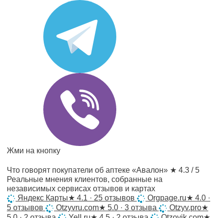
Жми на кнопку
Что говорят покупатели об аптеке «Авалон»
★ 4.3 / 5
Реальные мнения клиентов, собранные на
независимых сервисах отзывов и картах
Яндекс Карты
★
4.1 · 25 отзывов
Orgpage.ru
★
4.0 ·
5 отзывов
Otzyvru.com
★
5.0 · 3 отзыва
Otzyv.pro
★
5.0 · 2 отзыва
Yell.ru
★
4.5 · 2 отзыва
Otzovik.com
★