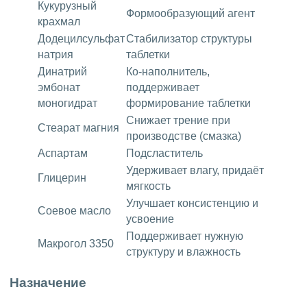
Кукурузный
Формообразующий агент
крахмал
Додецилсульфат
Стабилизатор структуры
натрия
таблетки
Динатрий
Ко-наполнитель,
эмбонат
поддерживает
моногидрат
формирование таблетки
Снижает трение при
Стеарат магния
производстве (смазка)
Аспартам
Подсластитель
Удерживает влагу, придаёт
Глицерин
мягкость
Улучшает консистенцию и
Соевое масло
усвоение
Поддерживает нужную
Макрогол 3350
структуру и влажность
Назначение