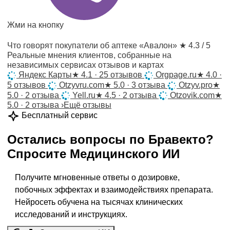
Жми на кнопку
Что говорят покупатели об аптеке «Авалон»
★ 4.3 / 5
Реальные мнения клиентов, собранные на
независимых сервисах отзывов и картах
Яндекс Карты
★
4.1 · 25 отзывов
Orgpage.ru
★
4.0 ·
5 отзывов
Otzyvru.com
★
5.0 · 3 отзыва
Otzyv.pro
★
5.0 · 2 отзыва
Yell.ru
★
4.5 · 2 отзыва
Otzovik.com
★
5.0 · 2 отзыва
›
Ещё отзывы
Бесплатный сервис
Остались вопросы по
Бравекто
?
Спросите
Медицинского ИИ
Получите мгновенные ответы о дозировке,
побочных эффектах и взаимодействиях препарата.
Нейросеть обучена на тысячах клинических
исследований и инструкциях.