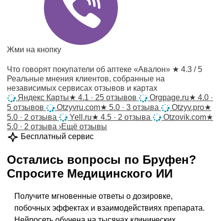
Жми на кнопку
Что говорят покупатели об аптеке «Авалон»
★ 4.3 / 5
Реальные мнения клиентов, собранные на
независимых сервисах отзывов и картах
Яндекс Карты
★
4.1 · 25 отзывов
Orgpage.ru
★
4.0 ·
5 отзывов
Otzyvru.com
★
5.0 · 3 отзыва
Otzyv.pro
★
5.0 · 2 отзыва
Yell.ru
★
4.5 · 2 отзыва
Otzovik.com
★
5.0 · 2 отзыва
›
Ещё отзывы
Бесплатный сервис
Остались вопросы по
Бруфен
?
Спросите
Медицинского ИИ
Получите мгновенные ответы о дозировке,
побочных эффектах и взаимодействиях препарата.
Нейросеть обучена на тысячах клинических