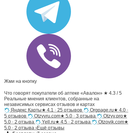
Жми на кнопку
Что говорят покупатели об аптеке «Авалон»
★ 4.3 / 5
Реальные мнения клиентов, собранные на
независимых сервисах отзывов и картах
Яндекс Карты
★
4.1 · 25 отзывов
Orgpage.ru
★
4.0 ·
5 отзывов
Otzyvru.com
★
5.0 · 3 отзыва
Otzyv.pro
★
5.0 · 2 отзыва
Yell.ru
★
4.5 · 2 отзыва
Otzovik.com
★
5.0 · 2 отзыва
›
Ещё отзывы