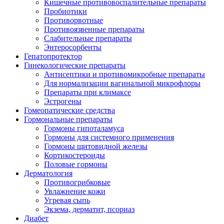
Кишечные противовоспалительные препараты
Пробиотики
Противорвотные
Противоязвенные препараты
Слабительные препараты
Энтеросорбенты
Гепатопротектор
Гинекологические препараты
Антисептики и противомикробные препараты
Для нормализации вагинальной микрофлоры
Препараты при климаксе
Эстрогены
Гомеопатические средства
Гормональные препараты
Гормоны гипоталамуса
Гормоны для системного применения
Гормоны щитовидной железы
Кортикостероиды
Половые гормоны
Дерматология
Противогрибковые
Увлажнение кожи
Угревая сыпь
Экзема, дерматит, псориаз
Диабет