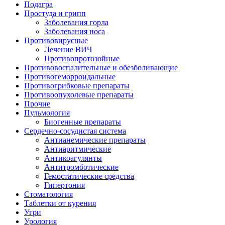
Подагра
Простуда и грипп
Заболевания горла
Заболевания носа
Противовирусные
Лечение ВИЧ
Противопротозойные
Противовоспалительные и обезболивающие
Противогеморроидальные
Противогрибковые препараты
Противоопухолевые препараты
Прочие
Пульмология
Биогенные препараты
Сердечно-сосудистая система
Антианемические препараты
Антиаритмические
Антикоагулянты
Антитромботические
Гемостатические средства
Гипертония
Стоматология
Таблетки от курения
Угри
Урология