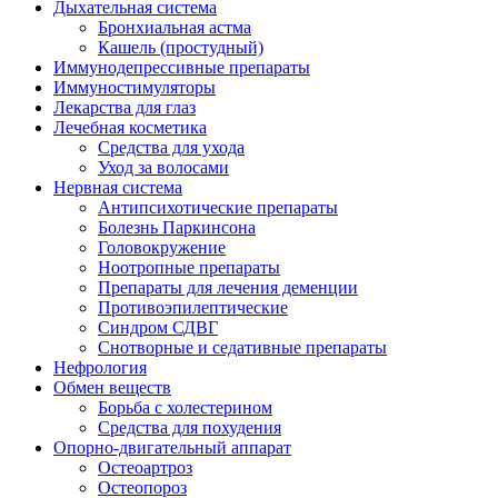
Дыхательная система
Бронхиальная астма
Кашель (простудный)
Иммунодепрессивные препараты
Иммуностимуляторы
Лекарства для глаз
Лечебная косметика
Средства для ухода
Уход за волосами
Нервная система
Антипсихотические препараты
Болезнь Паркинсона
Головокружение
Ноотропные препараты
Препараты для лечения деменции
Противоэпилептические
Синдром СДВГ
Снотворные и седативные препараты
Нефрология
Обмен веществ
Борьба с холестерином
Средства для похудения
Опорно-двигательный аппарат
Остеоартроз
Остеопороз