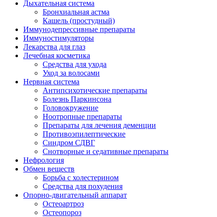
Дыхательная система
Бронхиальная астма
Кашель (простудный)
Иммунодепрессивные препараты
Иммуностимуляторы
Лекарства для глаз
Лечебная косметика
Средства для ухода
Уход за волосами
Нервная система
Антипсихотические препараты
Болезнь Паркинсона
Головокружение
Ноотропные препараты
Препараты для лечения деменции
Противоэпилептические
Синдром СДВГ
Снотворные и седативные препараты
Нефрология
Обмен веществ
Борьба с холестерином
Средства для похудения
Опорно-двигательный аппарат
Остеоартроз
Остеопороз