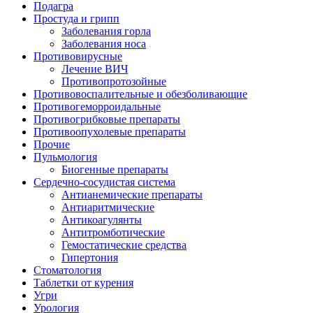
Подагра
Простуда и грипп
Заболевания горла
Заболевания носа
Противовирусные
Лечение ВИЧ
Противопротозойные
Противовоспалительные и обезболивающие
Противогеморроидальные
Противогрибковые препараты
Противоопухолевые препараты
Прочие
Пульмология
Биогенные препараты
Сердечно-сосудистая система
Антианемические препараты
Антиаритмические
Антикоагулянты
Антитромботические
Гемостатические средства
Гипертония
Стоматология
Таблетки от курения
Угри
Урология