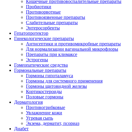
Кишечные противовоспалительные препараты
Пробиотики
Противорвотные
Противоязвенные препараты
Слабительные препараты
Энтеросорбенты
Гепатопротектор
Гинекологические препараты
Антисептики и противомикробные препараты
Для нормализации вагинальной микрофлоры
Препараты при климаксе
Эстрогены
Гомеопатические средства
Гормональные препараты
Гормоны гипоталамуса
Гормоны для системного применения
Гормоны щитовидной железы
Кортикостероиды
Половые гормоны
Дерматология
Противогрибковые
Увлажнение кожи
Угревая сыпь
Экзема, дерматит, псориаз
Диабет