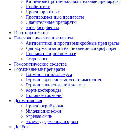
Кишечные противовоспалительные препараты
Пробиотики
Противорвотные
Противоязвенные препараты
Слабительные препараты
Энтеросорбенты
Гепатопротектор
Гинекологические препараты
Антисептики и противомикробные препараты
Для нормализации вагинальной микрофлоры
Препараты при климаксе
Эстрогены
Гомеопатические средства
Гормональные препараты
Гормоны гипоталамуса
Гормоны для системного применения
Гормоны щитовидной железы
Кортикостероиды
Половые гормоны
Дерматология
Противогрибковые
Увлажнение кожи
Угревая сыпь
Экзема, дерматит, псориаз
Диабет