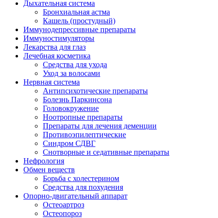
Дыхательная система
Бронхиальная астма
Кашель (простудный)
Иммунодепрессивные препараты
Иммуностимуляторы
Лекарства для глаз
Лечебная косметика
Средства для ухода
Уход за волосами
Нервная система
Антипсихотические препараты
Болезнь Паркинсона
Головокружение
Ноотропные препараты
Препараты для лечения деменции
Противоэпилептические
Синдром СДВГ
Снотворные и седативные препараты
Нефрология
Обмен веществ
Борьба с холестерином
Средства для похудения
Опорно-двигательный аппарат
Остеоартроз
Остеопороз