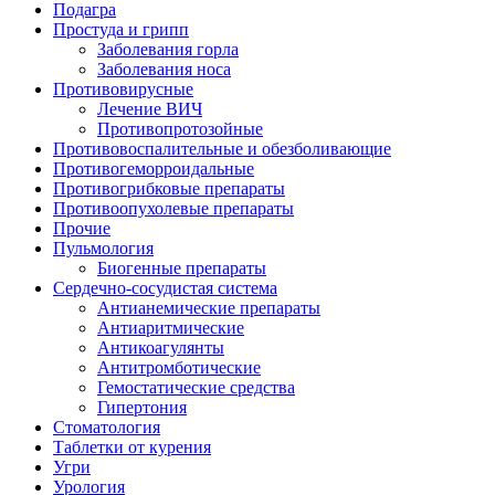
Подагра
Простуда и грипп
Заболевания горла
Заболевания носа
Противовирусные
Лечение ВИЧ
Противопротозойные
Противовоспалительные и обезболивающие
Противогеморроидальные
Противогрибковые препараты
Противоопухолевые препараты
Прочие
Пульмология
Биогенные препараты
Сердечно-сосудистая система
Антианемические препараты
Антиаритмические
Антикоагулянты
Антитромботические
Гемостатические средства
Гипертония
Стоматология
Таблетки от курения
Угри
Урология