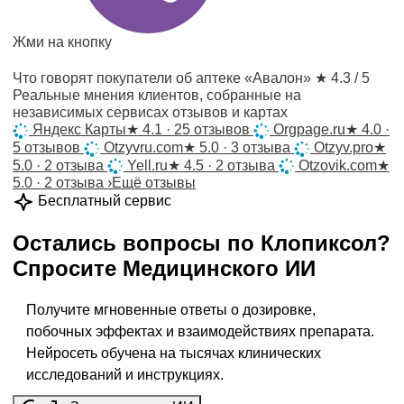
Жми на кнопку
Что говорят покупатели об аптеке «Авалон»
★ 4.3 / 5
Реальные мнения клиентов, собранные на
независимых сервисах отзывов и картах
Яндекс Карты
★
4.1 · 25 отзывов
Orgpage.ru
★
4.0 ·
5 отзывов
Otzyvru.com
★
5.0 · 3 отзыва
Otzyv.pro
★
5.0 · 2 отзыва
Yell.ru
★
4.5 · 2 отзыва
Otzovik.com
★
5.0 · 2 отзыва
›
Ещё отзывы
Бесплатный сервис
Остались вопросы по
Клопиксол
?
Спросите
Медицинского ИИ
Получите мгновенные ответы о дозировке,
побочных эффектах и взаимодействиях препарата.
Нейросеть обучена на тысячах клинических
исследований и инструкциях.