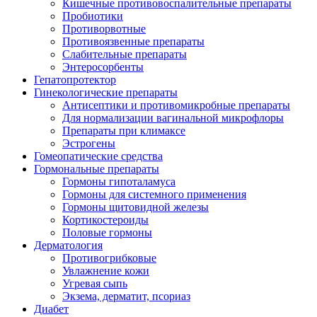
Кишечные противовоспалительные препараты
Пробиотики
Противорвотные
Противоязвенные препараты
Слабительные препараты
Энтеросорбенты
Гепатопротектор
Гинекологические препараты
Антисептики и противомикробные препараты
Для нормализации вагинальной микрофлоры
Препараты при климаксе
Эстрогены
Гомеопатические средства
Гормональные препараты
Гормоны гипоталамуса
Гормоны для системного применения
Гормоны щитовидной железы
Кортикостероиды
Половые гормоны
Дерматология
Противогрибковые
Увлажнение кожи
Угревая сыпь
Экзема, дерматит, псориаз
Диабет