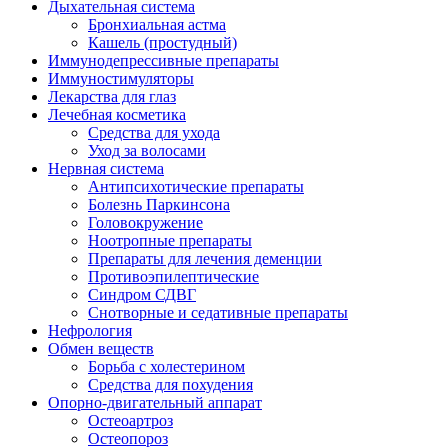
Дыхательная система
Бронхиальная астма
Кашель (простудный)
Иммунодепрессивные препараты
Иммуностимуляторы
Лекарства для глаз
Лечебная косметика
Средства для ухода
Уход за волосами
Нервная система
Антипсихотические препараты
Болезнь Паркинсона
Головокружение
Ноотропные препараты
Препараты для лечения деменции
Противоэпилептические
Синдром СДВГ
Снотворные и седативные препараты
Нефрология
Обмен веществ
Борьба с холестерином
Средства для похудения
Опорно-двигательный аппарат
Остеоартроз
Остеопороз