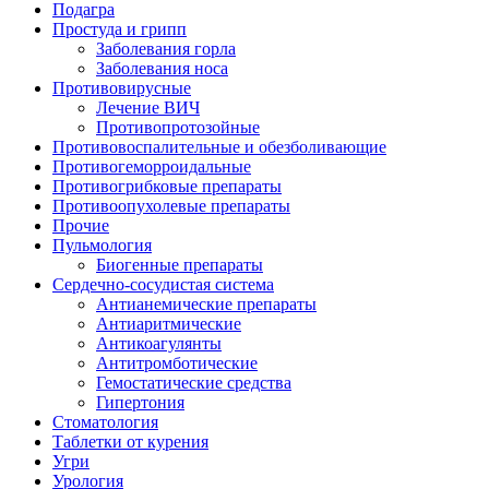
Подагра
Простуда и грипп
Заболевания горла
Заболевания носа
Противовирусные
Лечение ВИЧ
Противопротозойные
Противовоспалительные и обезболивающие
Противогеморроидальные
Противогрибковые препараты
Противоопухолевые препараты
Прочие
Пульмология
Биогенные препараты
Сердечно-сосудистая система
Антианемические препараты
Антиаритмические
Антикоагулянты
Антитромботические
Гемостатические средства
Гипертония
Стоматология
Таблетки от курения
Угри
Урология