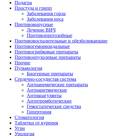
Подагра
Простуда и грипп
Заболевания горла
Заболевания носа
Противовирусные
Лечение ВИЧ
Противопротозойные
Противовоспалительные и обезболивающие
Противогеморроидальные
Противогрибковые препараты
Противоопухолевые препараты
Прочие
Пульмология
Биогенные препараты
Сердечно-сосудистая система
Антианемические препараты
Антиаритмические
Антикоагулянты
Антитромботические
Гемостатические средства
Гипертония
Стоматология
Таблетки от курения
Угри
Урология