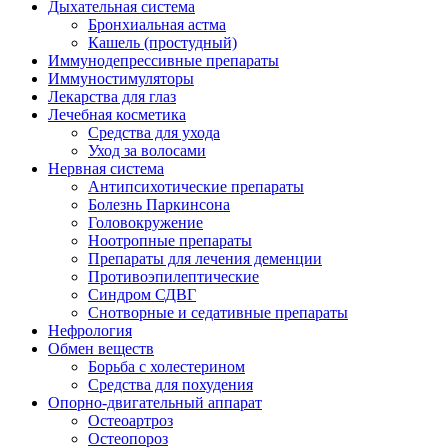
Дыхательная система
Бронхиальная астма
Кашель (простудный)
Иммунодепрессивные препараты
Иммуностимуляторы
Лекарства для глаз
Лечебная косметика
Средства для ухода
Уход за волосами
Нервная система
Антипсихотические препараты
Болезнь Паркинсона
Головокружение
Ноотропные препараты
Препараты для лечения деменции
Противоэпилептические
Синдром СДВГ
Снотворные и седативные препараты
Нефрология
Обмен веществ
Борьба с холестерином
Средства для похудения
Опорно-двигательный аппарат
Остеоартроз
Остеопороз