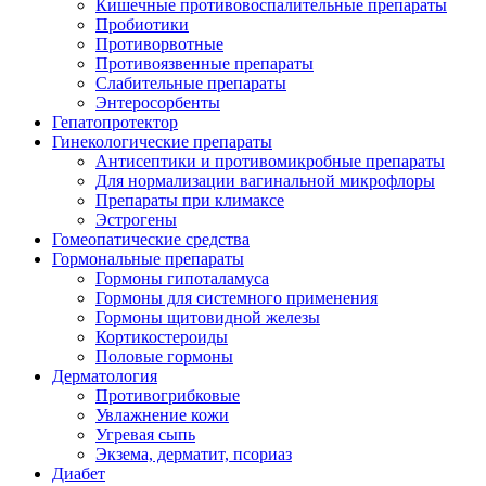
Кишечные противовоспалительные препараты
Пробиотики
Противорвотные
Противоязвенные препараты
Слабительные препараты
Энтеросорбенты
Гепатопротектор
Гинекологические препараты
Антисептики и противомикробные препараты
Для нормализации вагинальной микрофлоры
Препараты при климаксе
Эстрогены
Гомеопатические средства
Гормональные препараты
Гормоны гипоталамуса
Гормоны для системного применения
Гормоны щитовидной железы
Кортикостероиды
Половые гормоны
Дерматология
Противогрибковые
Увлажнение кожи
Угревая сыпь
Экзема, дерматит, псориаз
Диабет