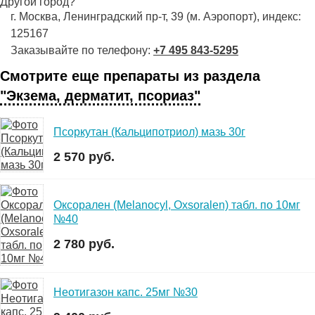
Другой город?
г. Москва, Ленинградский пр-т, 39 (м. Аэропорт), индекс:
125167
Заказывайте по телефону:
+7 495 843-5295
Смотрите еще препараты из раздела
"Экзема, дерматит, псориаз"
Псоркутан (Кальципотриол) мазь 30г
2 570 руб.
Оксорален (Melanocyl, Oxsoralen) табл. по 10мг
№40
2 780 руб.
Неотигазон капс. 25мг №30