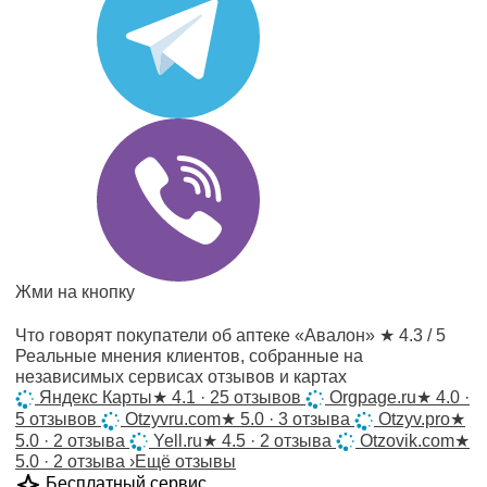
Жми на кнопку
Что говорят покупатели об аптеке «Авалон»
★ 4.3 / 5
Реальные мнения клиентов, собранные на
независимых сервисах отзывов и картах
Яндекс Карты
★
4.1 · 25 отзывов
Orgpage.ru
★
4.0 ·
5 отзывов
Otzyvru.com
★
5.0 · 3 отзыва
Otzyv.pro
★
5.0 · 2 отзыва
Yell.ru
★
4.5 · 2 отзыва
Otzovik.com
★
5.0 · 2 отзыва
›
Ещё отзывы
Бесплатный сервис