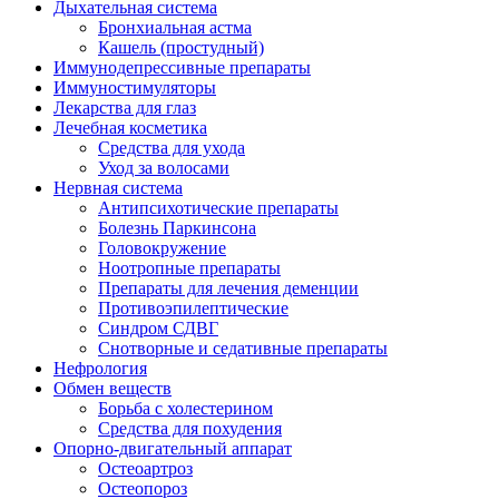
Дыхательная система
Бронхиальная астма
Кашель (простудный)
Иммунодепрессивные препараты
Иммуностимуляторы
Лекарства для глаз
Лечебная косметика
Средства для ухода
Уход за волосами
Нервная система
Антипсихотические препараты
Болезнь Паркинсона
Головокружение
Ноотропные препараты
Препараты для лечения деменции
Противоэпилептические
Синдром СДВГ
Снотворные и седативные препараты
Нефрология
Обмен веществ
Борьба с холестерином
Средства для похудения
Опорно-двигательный аппарат
Остеоартроз
Остеопороз