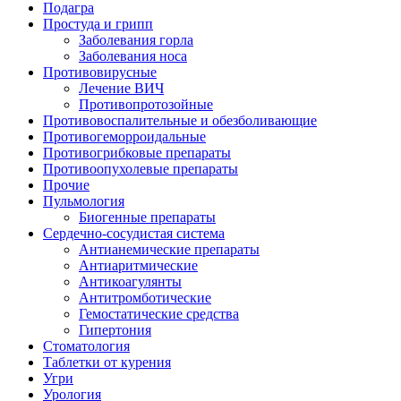
Подагра
Простуда и грипп
Заболевания горла
Заболевания носа
Противовирусные
Лечение ВИЧ
Противопротозойные
Противовоспалительные и обезболивающие
Противогеморроидальные
Противогрибковые препараты
Противоопухолевые препараты
Прочие
Пульмология
Биогенные препараты
Сердечно-сосудистая система
Антианемические препараты
Антиаритмические
Антикоагулянты
Антитромботические
Гемостатические средства
Гипертония
Стоматология
Таблетки от курения
Угри
Урология