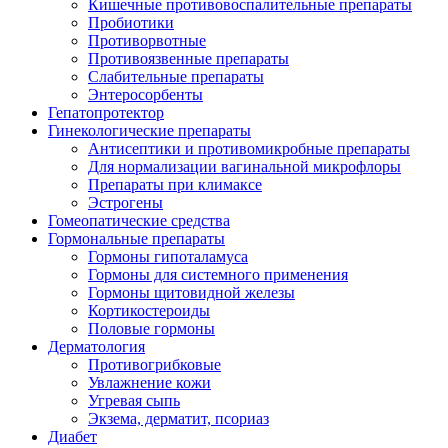
Кишечные противовоспалительные препараты
Пробиотики
Противорвотные
Противоязвенные препараты
Слабительные препараты
Энтеросорбенты
Гепатопротектор
Гинекологические препараты
Антисептики и противомикробные препараты
Для нормализации вагинальной микрофлоры
Препараты при климаксе
Эстрогены
Гомеопатические средства
Гормональные препараты
Гормоны гипоталамуса
Гормоны для системного применения
Гормоны щитовидной железы
Кортикостероиды
Половые гормоны
Дерматология
Противогрибковые
Увлажнение кожи
Угревая сыпь
Экзема, дерматит, псориаз
Диабет