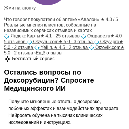
Жми на кнопку
Что говорят покупатели об аптеке «Авалон»
★ 4.3 / 5
Реальные мнения клиентов, собранные на
независимых сервисах отзывов и картах
Яндекс Карты
★
4.1 · 25 отзывов
Orgpage.ru
★
4.0 ·
5 отзывов
Otzyvru.com
★
5.0 · 3 отзыва
Otzyv.pro
★
5.0 · 2 отзыва
Yell.ru
★
4.5 · 2 отзыва
Otzovik.com
★
5.0 · 2 отзыва
›
Ещё отзывы
Бесплатный сервис
Остались вопросы по
Доксорубицин
?
Спросите
Медицинского ИИ
Получите мгновенные ответы о дозировке,
побочных эффектах и взаимодействиях препарата.
Нейросеть обучена на тысячах клинических
исследований и инструкциях.