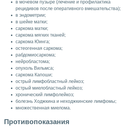
в мочевом пузыре (лечение и профилактика
рецидивов после оперативного вмешательства);
в эндометрии;
в шейке матки;
саркома матки;
саркома мягких тканей;
саркома Юинга;
остеогенная саркома;
рабдомиосаркома;
нейробластома;
опухоль Вильмса;
саркома Капоши;
острый лимфобластный лейкоз;
острый миелобластный лейкоз;
хронический лимфолейкоз;
болезнь Ходжкина и неходжкинские лимфомы;
множественная миелома.
Противопоказания