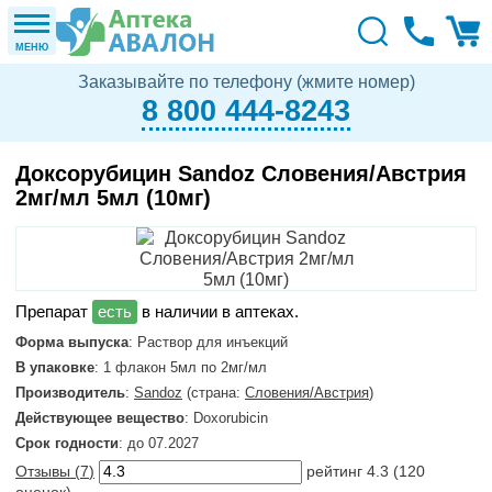
МЕНЮ
Заказывайте по телефону (жмите номер)
8 800 444-8243
Доксорубицин Sandoz Словения/Австрия
2мг/мл 5мл (10мг)
в наличии в аптеках.
Форма выпуска
: Раствор для инъекций
В упаковке
: 1 флакон 5мл по 2мг/мл
Производитель
:
Sandoz
(страна:
Словения/Австрия
)
Действующее вещество
: Doxorubicin
Срок годности
: до 07.2027
Отзывы (
7
)
рейтинг
4.3
(
120