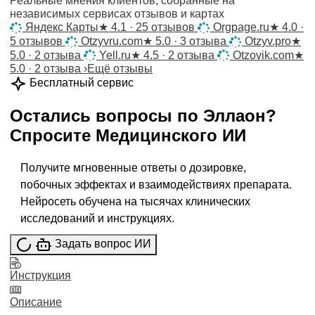
Реальные мнения клиентов, собранные на
независимых сервисах отзывов и картах
Яндекс Карты
★
4.1 · 25 отзывов
Orgpage.ru
★
4.0 ·
5 отзывов
Otzyvru.com
★
5.0 · 3 отзыва
Otzyv.pro
★
5.0 · 2 отзыва
Yell.ru
★
4.5 · 2 отзыва
Otzovik.com
★
5.0 · 2 отзыва
›
Ещё отзывы
Бесплатный сервис
Остались вопросы по
Эллаон
?
Спросите
Медицинского ИИ
Получите мгновенные ответы о дозировке,
побочных эффектах и взаимодействиях препарата.
Нейросеть обучена на тысячах клинических
исследований и инструкциях.
Задать вопрос ИИ
Инструкция
Описание