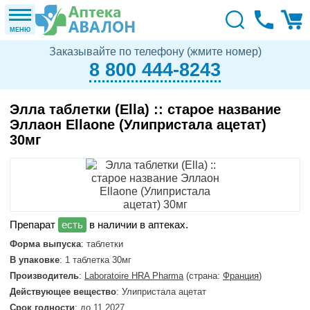
МЕНЮ
Заказывайте по телефону (жмите номер)
8 800 444-8243
Элла таблетки (Ella) :: старое название
Эллаон Ellaone (Улипристала ацетат)
30мг
в наличии в аптеках.
Форма выпуска
: таблетки
В упаковке
: 1 таблетка 30мг
Производитель
:
Laboratoire HRA Pharma
(страна:
Франция
)
Действующее вещество
: Улипристала ацетат
Срок годности
: до 11.2027