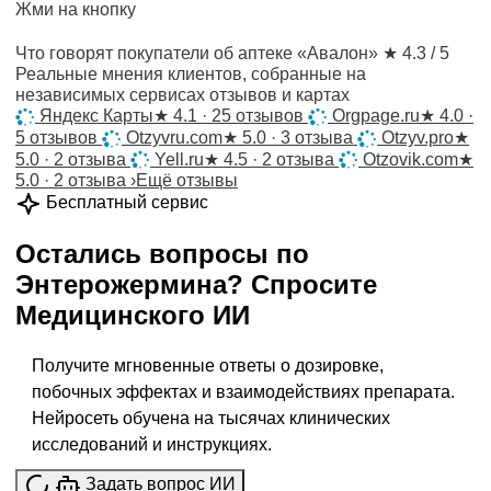
Жми на кнопку
Что говорят покупатели об аптеке «Авалон»
★ 4.3 / 5
Реальные мнения клиентов, собранные на
независимых сервисах отзывов и картах
Яндекс Карты
★
4.1 · 25 отзывов
Orgpage.ru
★
4.0 ·
5 отзывов
Otzyvru.com
★
5.0 · 3 отзыва
Otzyv.pro
★
5.0 · 2 отзыва
Yell.ru
★
4.5 · 2 отзыва
Otzovik.com
★
5.0 · 2 отзыва
›
Ещё отзывы
Бесплатный сервис
Остались вопросы по
Энтерожермина
?
Спросите
Медицинского ИИ
Получите мгновенные ответы о дозировке,
побочных эффектах и взаимодействиях препарата.
Нейросеть обучена на тысячах клинических
исследований и инструкциях.
Задать вопрос ИИ