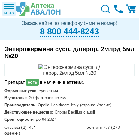
МЕНЮ
Заказывайте по телефону (жмите номер)
8 800 444-8243
Энтерожермина сусп. д/перор. 2млрд 5мл
№20
в наличии в аптеках.
Форма выпуска
: суспензия
В упаковке
: 20 флаконов по 5мл
Производитель
:
Opella Healthcare Italy
(страна:
Италия
)
Действующее вещество
: Споры Bacillus clausii
Срок годности
: до 04.2027
Отзывы (
2
)
рейтинг
4.7
(
273
оценки)