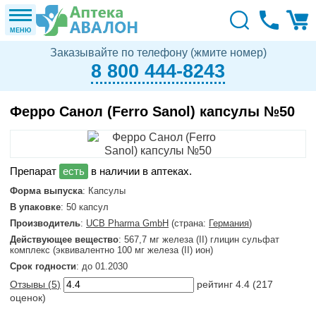
МЕНЮ
Заказывайте по телефону (жмите номер)
8 800 444-8243
Ферро Санол (Ferro Sanol) капсулы №50
в наличии в аптеках.
Форма выпуска
: Капсулы
В упаковке
: 50 капсул
Производитель
:
UCB Pharma GmbH
(страна:
Германия
)
Действующее вещество
: 567,7 мг железа (II) глицин сульфат
комплекс (эквивалентно 100 мг железа (II) ион)
Срок годности
: до 01.2030
Отзывы (
5
)
рейтинг
4.4
(
217
оценок)