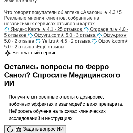
Жми на кнопку
Что говорят покупатели об аптеке «Авалон»
★ 4.3 / 5
Реальные мнения клиентов, собранные на
независимых сервисах отзывов и картах
Яндекс Карты
★
4.1 · 25 отзывов
Orgpage.ru
★
4.0 ·
5 отзывов
Otzyvru.com
★
5.0 · 3 отзыва
Otzyv.pro
★
5.0 · 2 отзыва
Yell.ru
★
4.5 · 2 отзыва
Otzovik.com
★
5.0 · 2 отзыва
›
Ещё отзывы
Бесплатный сервис
Остались вопросы по
Ферро
Санол
?
Спросите
Медицинского
ИИ
Получите мгновенные ответы о дозировке,
побочных эффектах и взаимодействиях препарата.
Нейросеть обучена на тысячах клинических
исследований и инструкциях.
Задать вопрос ИИ