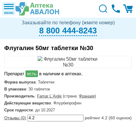
МЕНЮ
Заказывайте по телефону (жмите номер)
8 800 444-8243
Флугалин 50мг таблетки №30
в наличии в аптеках.
Форма выпуска
: Таблетки
В упаковке
: 30 таблеток
Производитель
:
Famar L´Aigle
(страна:
Франция
)
Действующее вещество
: Флурбипрофен
Срок годности
: до 10.2027
Отзывы (
0
)
рейтинг
4.2
(
60
оценок)