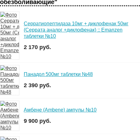
обезболивающие"
Серратиопептидаза 10мг + диклофенак 50мг
(Серрата аналог +диклофенак) :: Emanzen
таблетки №10
2 170 руб.
Панадол 500мг таблетки №48
2 390 руб.
Амбене (Ambene) ампулы №10
9 900 руб.