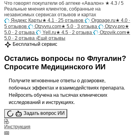
Что говорят покупатели об аптеке «Авалон»
★ 4.3 / 5
Реальные мнения клиентов, собранные на
независимых сервисах отзывов и картах
Яндекс Карты
★
4.1 · 25 отзывов
Orgpage.ru
★
4.0 ·
5 отзывов
Otzyvru.com
★
5.0 · 3 отзыва
Otzyv.pro
★
5.0 · 2 отзыва
Yell.ru
★
4.5 · 2 отзыва
Otzovik.com
★
5.0 · 2 отзыва
›
Ещё отзывы
Бесплатный сервис
Остались вопросы по
Флугалин
?
Спросите
Медицинского ИИ
Получите мгновенные ответы о дозировке,
побочных эффектах и взаимодействиях препарата.
Нейросеть обучена на тысячах клинических
исследований и инструкциях.
Задать вопрос ИИ
Инструкция