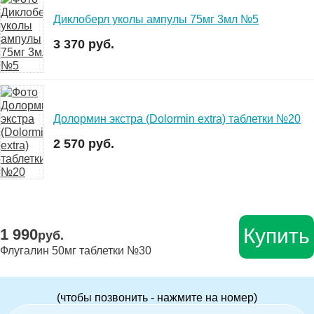
Диклоберл уколы ампулы 75мг 3мл №5
3 370 руб.
Долормин экстра (Dolormin extra) таблетки №20
2 570 руб.
Купить
1 990
руб.
Флугалин 50мг таблетки №30
(чтобы позвонить - нажмите на номер)