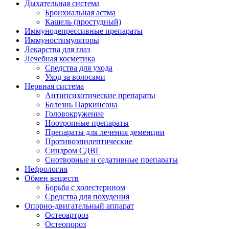
Дыхательная система
Бронхиальная астма
Кашель (простудный)
Иммунодепрессивные препараты
Иммуностимуляторы
Лекарства для глаз
Лечебная косметика
Средства для ухода
Уход за волосами
Нервная система
Антипсихотические препараты
Болезнь Паркинсона
Головокружение
Ноотропные препараты
Препараты для лечения деменции
Противоэпилептические
Синдром СДВГ
Снотворные и седативные препараты
Нефрология
Обмен веществ
Борьба с холестерином
Средства для похудения
Опорно-двигательный аппарат
Остеоартроз
Остеопороз