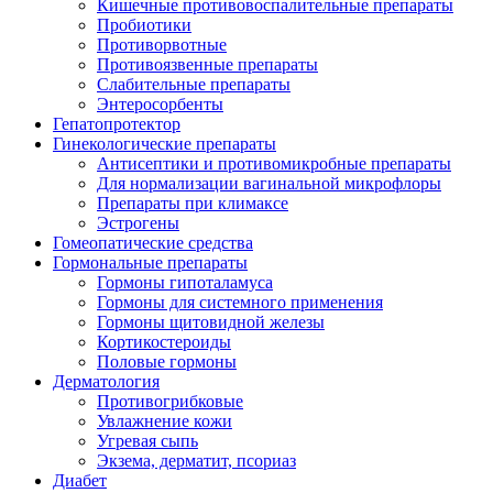
Кишечные противовоспалительные препараты
Пробиотики
Противорвотные
Противоязвенные препараты
Слабительные препараты
Энтеросорбенты
Гепатопротектор
Гинекологические препараты
Антисептики и противомикробные препараты
Для нормализации вагинальной микрофлоры
Препараты при климаксе
Эстрогены
Гомеопатические средства
Гормональные препараты
Гормоны гипоталамуса
Гормоны для системного применения
Гормоны щитовидной железы
Кортикостероиды
Половые гормоны
Дерматология
Противогрибковые
Увлажнение кожи
Угревая сыпь
Экзема, дерматит, псориаз
Диабет