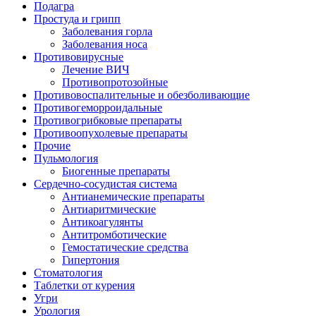
Подагра
Простуда и грипп
Заболевания горла
Заболевания носа
Противовирусные
Лечение ВИЧ
Противопротозойные
Противовоспалительные и обезболивающие
Противогеморроидальные
Противогрибковые препараты
Противоопухолевые препараты
Прочие
Пульмология
Биогенные препараты
Сердечно-сосудистая система
Антианемические препараты
Антиаритмические
Антикоагулянты
Антитромботические
Гемостатические средства
Гипертония
Стоматология
Таблетки от курения
Угри
Урология