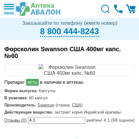
МЕНЮ
Заказывайте по телефону (жмите номер)
8 800 444-8243
Форсколин Swanson США 400мг капс.
№60
в наличии в аптеках.
Форма выпуска
: Капсулы
В упаковке
: 60 капсул
Производитель
:
Swanson
(страна:
США
)
Действующее вещество
: экстракт корня Индийской крапивы
Отзывы (
0
)
рейтинг
4.1
(
69
оценок)