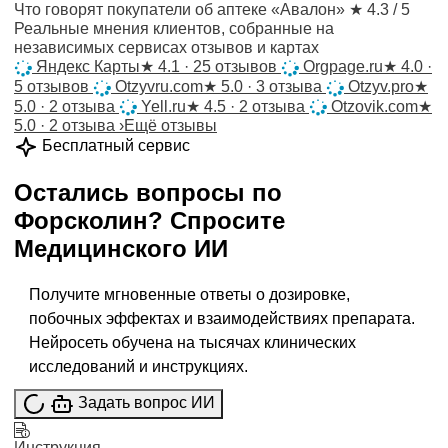
Что говорят покупатели об аптеке «Авалон»
★ 4.3 / 5
Реальные мнения клиентов, собранные на
независимых сервисах отзывов и картах
Яндекс Карты
★
4.1 · 25 отзывов
Orgpage.ru
★
4.0 ·
5 отзывов
Otzyvru.com
★
5.0 · 3 отзыва
Otzyv.pro
★
5.0 · 2 отзыва
Yell.ru
★
4.5 · 2 отзыва
Otzovik.com
★
5.0 · 2 отзыва
›
Ещё отзывы
Бесплатный сервис
Остались вопросы по
Форсколин
?
Спросите
Медицинского ИИ
Получите мгновенные ответы о дозировке,
побочных эффектах и взаимодействиях препарата.
Нейросеть обучена на тысячах клинических
исследований и инструкциях.
Задать вопрос ИИ
Инструкция