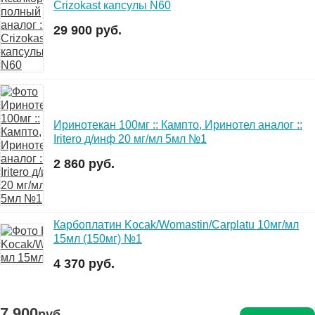
Crizokast капсулы N60
29 900 руб.
Иринотекан 100мг :: Кампто, Иринотел аналог ::
Iritero д/инф 20 мг/мл 5мл №1
2 860 руб.
Карбоплатин Kocak/Womastin/Carplatu 10мг/мл
15мл (150мг) №1
4 370 руб.
7 900
руб.