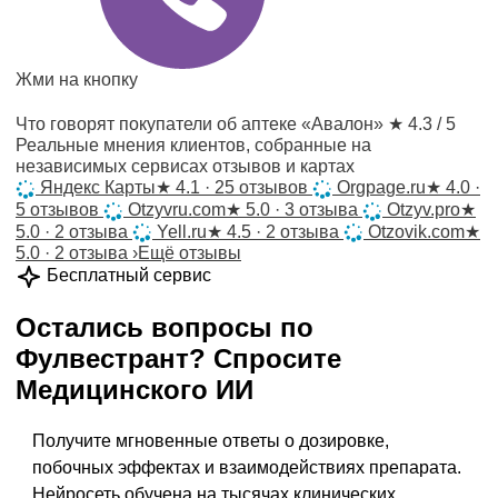
Жми на кнопку
Что говорят покупатели об аптеке «Авалон»
★ 4.3 / 5
Реальные мнения клиентов, собранные на
независимых сервисах отзывов и картах
Яндекс Карты
★
4.1 · 25 отзывов
Orgpage.ru
★
4.0 ·
5 отзывов
Otzyvru.com
★
5.0 · 3 отзыва
Otzyv.pro
★
5.0 · 2 отзыва
Yell.ru
★
4.5 · 2 отзыва
Otzovik.com
★
5.0 · 2 отзыва
›
Ещё отзывы
Бесплатный сервис
Остались вопросы по
Фулвестрант
?
Спросите
Медицинского ИИ
Получите мгновенные ответы о дозировке,
побочных эффектах и взаимодействиях препарата.
Нейросеть обучена на тысячах клинических