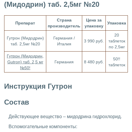
(Мидодрин) таб. 2,5мг №20
Страна
Цена за
Препарат
Упаковка
производитель
упаковку
20
Гутрон (Мидодрин)
Германия /
3 990 руб.
таблеток
таб. 2,5мг №20
Италия
по 2,5мг
Гутрон (Мидодрин,
50!!
Gutron) таб. 2,5 мг
Германия
8 480 руб.
таблеток
№50!
Инструкция Гутрон
Состав
Действующее вещество – мидодрина гидрохлорид.
Вспомогательные компоненты: