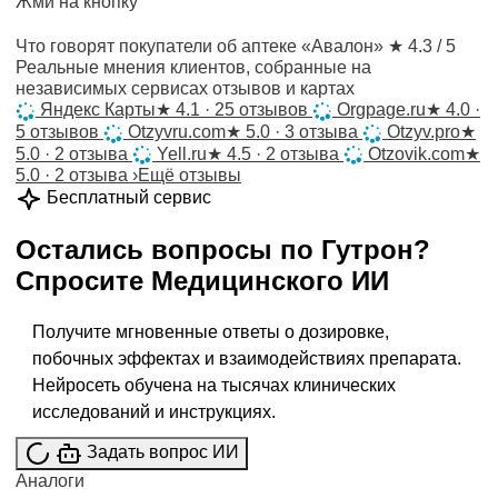
Жми на кнопку
Что говорят покупатели об аптеке «Авалон»
★ 4.3 / 5
Реальные мнения клиентов, собранные на
независимых сервисах отзывов и картах
Яндекс Карты
★
4.1 · 25 отзывов
Orgpage.ru
★
4.0 ·
5 отзывов
Otzyvru.com
★
5.0 · 3 отзыва
Otzyv.pro
★
5.0 · 2 отзыва
Yell.ru
★
4.5 · 2 отзыва
Otzovik.com
★
5.0 · 2 отзыва
›
Ещё отзывы
Бесплатный сервис
Остались вопросы по
Гутрон
?
Спросите
Медицинского ИИ
Получите мгновенные ответы о дозировке,
побочных эффектах и взаимодействиях препарата.
Нейросеть обучена на тысячах клинических
исследований и инструкциях.
Задать вопрос ИИ
Аналоги