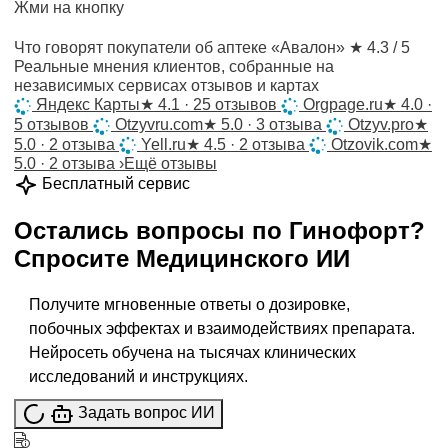
Жми на кнопку
Что говорят покупатели об аптеке «Авалон»
★ 4.3 / 5
Реальные мнения клиентов, собранные на
независимых сервисах отзывов и картах
Яндекс Карты
★
4.1 · 25 отзывов
Orgpage.ru
★
4.0 ·
5 отзывов
Otzyvru.com
★
5.0 · 3 отзыва
Otzyv.pro
★
5.0 · 2 отзыва
Yell.ru
★
4.5 · 2 отзыва
Otzovik.com
★
5.0 · 2 отзыва
›
Ещё отзывы
Бесплатный сервис
Остались вопросы по
Гинофорт
?
Спросите
Медицинского ИИ
Получите мгновенные ответы о дозировке,
побочных эффектах и взаимодействиях препарата.
Нейросеть обучена на тысячах клинических
исследований и инструкциях.
Задать вопрос ИИ