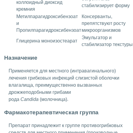
коллоидный диоксид
стабилизирует форму
кремния
Метилпарагидроксибензоат
Консерванты,
и
препятствуют росту
Пропилпарагидроксибензоат
микроорганизмов
Эмульгатор и
Глицерина моноизостеарат
стабилизатор текстуры
Назначение
Применяется для местного (интравагинального)
лечения грибковых инфекций слизистой оболочки
влагалища, преимущественно вызванных
дрожжеподобными грибами
рода
Candida
(молочница).
Фармакотерапевтическая группа
Препарат принадлежит к группе противогрибковых
средств для местного применения (производные