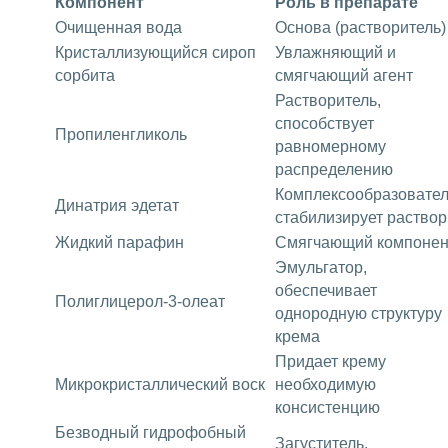
Компонент
Роль в препарате
Очищенная вода
Основа (растворитель)
Кристаллизующийся сироп
Увлажняющий и
сорбита
смягчающий агент
Растворитель,
способствует
Пропиленгликоль
равномерному
распределению
Комплексообразовател
Динатрия эдетат
стабилизирует раствор
Жидкий парафин
Смягчающий компонен
Эмульгатор,
обеспечивает
Полиглицерол-3-олеат
однородную структуру
крема
Придает крему
Микрокристаллический воск
необходимую
консистенцию
Безводный гидрофобный
Загуститель,