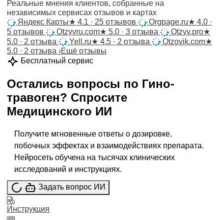
Реальные мнения клиентов, собранные на
независимых сервисах отзывов и картах
Яндекс Карты
★
4.1 · 25 отзывов
Orgpage.ru
★
4.0 ·
5 отзывов
Otzyvru.com
★
5.0 · 3 отзыва
Otzyv.pro
★
5.0 · 2 отзыва
Yell.ru
★
4.5 · 2 отзыва
Otzovik.com
★
5.0 · 2 отзыва
›
Ещё отзывы
Бесплатный сервис
Остались вопросы по
Гино-
травоген
?
Спросите
Медицинского ИИ
Получите мгновенные ответы о дозировке,
побочных эффектах и взаимодействиях препарата.
Нейросеть обучена на тысячах клинических
исследований и инструкциях.
Задать вопрос ИИ
Инструкция