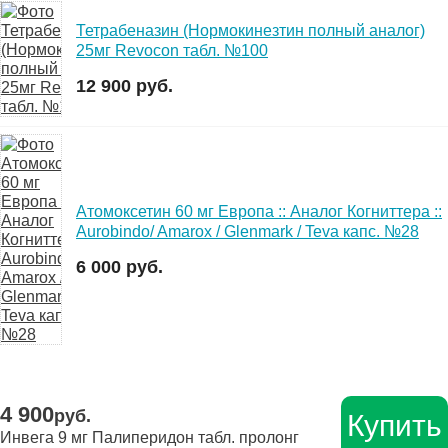
Тетрабеназин (Нормокинезтин полный аналог)
25мг Revocon табл. №100
12 900 руб.
Атомоксетин 60 мг Европа :: Аналог Когниттера ::
Aurobindo/ Amarox / Glenmark / Teva капс. №28
6 000 руб.
4 900
руб.
Купить
Инвега 9 мг Палиперидон табл. пролонг