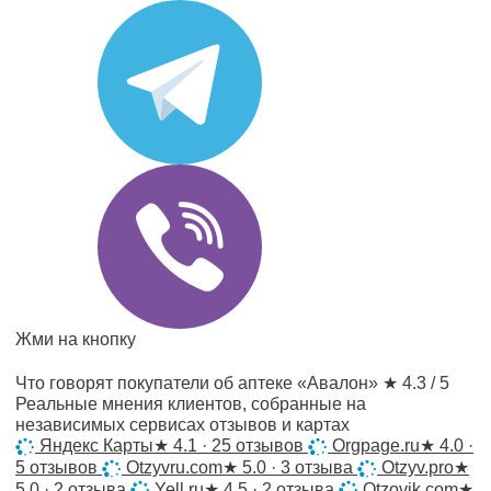
Жми на кнопку
Что говорят покупатели об аптеке «Авалон»
★ 4.3 / 5
Реальные мнения клиентов, собранные на
независимых сервисах отзывов и картах
Яндекс Карты
★
4.1 · 25 отзывов
Orgpage.ru
★
4.0 ·
5 отзывов
Otzyvru.com
★
5.0 · 3 отзыва
Otzyv.pro
★
5.0 · 2 отзыва
Yell.ru
★
4.5 · 2 отзыва
Otzovik.com
★