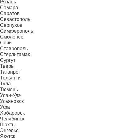
Рязань
Самара
Саратов
Севастополь
Серпухов
Симферополь
Смоленск
Сочи
Ставрополь
Стерлитамак
Сургут
Тверь
Таганрог
Тольятти
Тула
Тюмень
Улан-Удэ
Ульяновск
Уфа
Хабаровск
Челябинск
Шахты
Энгельс
Якутск