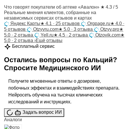
Что говорят покупатели об аптеке «Авалон»
★ 4.3 / 5
Реальные мнения клиентов, собранные на
независимых сервисах отзывов и картах
Яндекс Карты
★
4.1 · 25 отзывов
Orgpage.ru
★
4.0 ·
5 отзывов
Otzyvru.com
★
5.0 · 3 отзыва
Otzyv.pro
★
5.0 · 2 отзыва
Yell.ru
★
4.5 · 2 отзыва
Otzovik.com
★
5.0 · 2 отзыва
›
Ещё отзывы
Бесплатный сервис
Остались вопросы по
Кальций
?
Спросите
Медицинского ИИ
Получите мгновенные ответы о дозировке,
побочных эффектах и взаимодействиях препарата.
Нейросеть обучена на тысячах клинических
исследований и инструкциях.
Задать вопрос ИИ
Аналоги