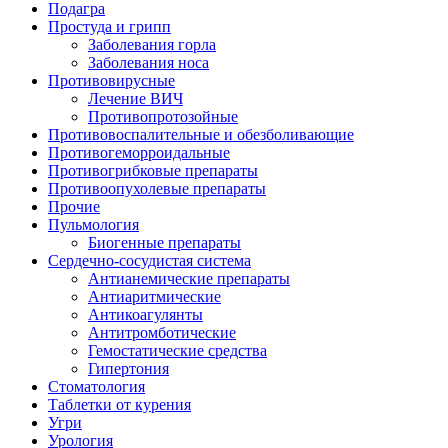
Подагра
Простуда и грипп
Заболевания горла
Заболевания носа
Противовирусные
Лечение ВИЧ
Противопротозойные
Противовоспалительные и обезболивающие
Противогеморроидальные
Противогрибковые препараты
Противоопухолевые препараты
Прочие
Пульмология
Биогенные препараты
Сердечно-сосудистая система
Антианемические препараты
Антиаритмические
Антикоагулянты
Антитромботические
Гемостатические средства
Гипертония
Стоматология
Таблетки от курения
Угри
Урология