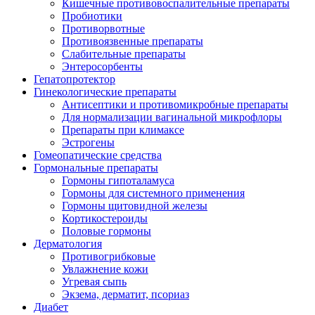
Кишечные противовоспалительные препараты
Пробиотики
Противорвотные
Противоязвенные препараты
Слабительные препараты
Энтеросорбенты
Гепатопротектор
Гинекологические препараты
Антисептики и противомикробные препараты
Для нормализации вагинальной микрофлоры
Препараты при климаксе
Эстрогены
Гомеопатические средства
Гормональные препараты
Гормоны гипоталамуса
Гормоны для системного применения
Гормоны щитовидной железы
Кортикостероиды
Половые гормоны
Дерматология
Противогрибковые
Увлажнение кожи
Угревая сыпь
Экзема, дерматит, псориаз
Диабет