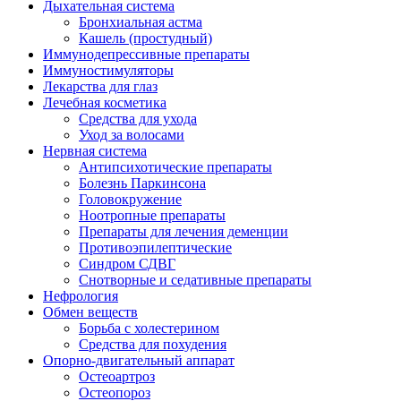
Дыхательная система
Бронхиальная астма
Кашель (простудный)
Иммунодепрессивные препараты
Иммуностимуляторы
Лекарства для глаз
Лечебная косметика
Средства для ухода
Уход за волосами
Нервная система
Антипсихотические препараты
Болезнь Паркинсона
Головокружение
Ноотропные препараты
Препараты для лечения деменции
Противоэпилептические
Синдром СДВГ
Снотворные и седативные препараты
Нефрология
Обмен веществ
Борьба с холестерином
Средства для похудения
Опорно-двигательный аппарат
Остеоартроз
Остеопороз