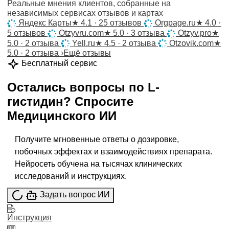
Реальные мнения клиентов, собранные на
независимых сервисах отзывов и картах
Яндекс Карты
★
4.1 · 25 отзывов
Orgpage.ru
★
4.0 ·
5 отзывов
Otzyvru.com
★
5.0 · 3 отзыва
Otzyv.pro
★
5.0 · 2 отзыва
Yell.ru
★
4.5 · 2 отзыва
Otzovik.com
★
5.0 · 2 отзыва
›
Ещё отзывы
Бесплатный сервис
Остались вопросы по
L-
гистидин
?
Спросите
Медицинского ИИ
Получите мгновенные ответы о дозировке,
побочных эффектах и взаимодействиях препарата.
Нейросеть обучена на тысячах клинических
исследований и инструкциях.
Задать вопрос ИИ
Инструкция