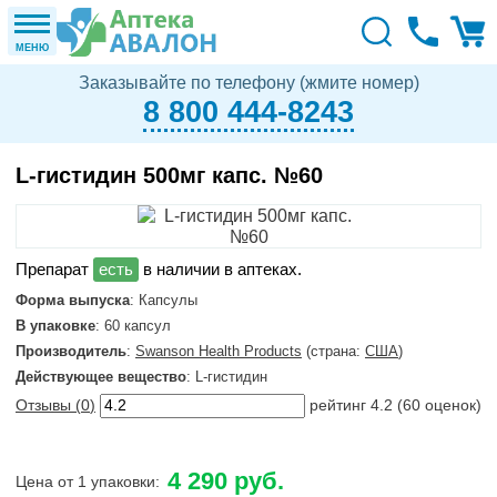
МЕНЮ
Заказывайте по телефону (жмите номер)
8 800 444-8243
L-гистидин 500мг капс. №60
в наличии в аптеках.
Форма выпуска
: Капсулы
В упаковке
: 60 капсул
Производитель
:
Swanson Health Products
(страна:
США
)
Действующее вещество
: L-гистидин
Отзывы (
0
)
рейтинг
4.2
(
60
оценок)
4 290 руб.
Цена от 1 упаковки: