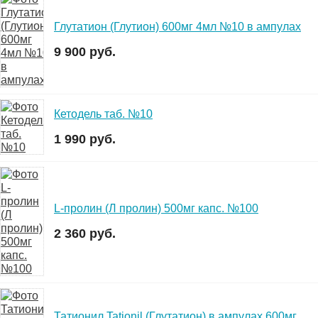
Глутатион (Глутион) 600мг 4мл №10 в ампулах
9 900 руб.
Кетодель таб. №10
1 990 руб.
L-пролин (Л пролин) 500мг капс. №100
2 360 руб.
Татионил Tationil (Глутатион) в ампулах 600мг