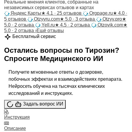
Реальные мнения клиентов, собранные на
независимых сервисах отзывов и картах
Яндекс Карты
★
4.1 · 25 отзывов
Orgpage.ru
★
4.0 ·
5 отзывов
Otzyvru.com
★
5.0 · 3 отзыва
Otzyv.pro
★
5.0 · 2 отзыва
Yell.ru
★
4.5 · 2 отзыва
Otzovik.com
★
5.0 · 2 отзыва
›
Ещё отзывы
Бесплатный сервис
Остались вопросы по
Тирозин
?
Спросите
Медицинского ИИ
Получите мгновенные ответы о дозировке,
побочных эффектах и взаимодействиях препарата.
Нейросеть обучена на тысячах клинических
исследований и инструкциях.
Задать вопрос ИИ
Инструкция
Описание