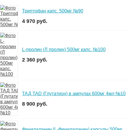
Триптофан капс. 500мг №90
4 970 руб.
L-пролин (Л пролин) 500мг капс. №100
2 360 руб.
ТАД TAD (Глутатион) в ампулах 600мг 4мл №10
8 900 руб.
Фенилаланин (L-Фенилаланин) капсулы 500мг