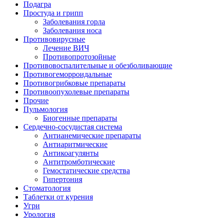
Подагра
Простуда и грипп
Заболевания горла
Заболевания носа
Противовирусные
Лечение ВИЧ
Противопротозойные
Противовоспалительные и обезболивающие
Противогеморроидальные
Противогрибковые препараты
Противоопухолевые препараты
Прочие
Пульмология
Биогенные препараты
Сердечно-сосудистая система
Антианемические препараты
Антиаритмические
Антикоагулянты
Антитромботические
Гемостатические средства
Гипертония
Стоматология
Таблетки от курения
Угри
Урология