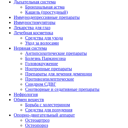
Дыхательная система
Бронхиальная астма
Кашель (простудный)
Иммунодепрессивные препараты
Иммуностимуляторы
Лекарства для глаз
Лечебная косметика
Средства для ухода
Уход за волосами
Нервная система
Антипсихотические препараты
Болезнь Паркинсона
Головокружение
Ноотропные препараты
Препараты для лечения деменции
Противоэпилептические
Синдром СДВГ
Снотворные и седативные препараты
Нефрология
Обмен веществ
Борьба с холестерином
Средства для похудения
Опорно-двигательный аппарат
Остеоартроз
Остеопороз