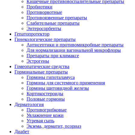
Кишечные противовоспалительные препараты
Пробиотики
Противорвотные
Противоязвенные препараты
Слабительные препараты
Энтеросорбенты
Гепатопротектор
Гинекологические препараты
Антисептики и противомикробные препараты
Для нормализации вагинальной микрофлоры
Препараты при климаксе
Эстрогены
Гомеопатические средства
Гормональные препараты
Гормоны гипоталамуса
Гормоны для системного применения
Гормоны щитовидной железы
Кортикостероиды
Половые гормоны
Дерматология
Противогрибковые
Увлажнение кожи
Угревая сыпь
Экзема, дерматит, псориаз
Диабет