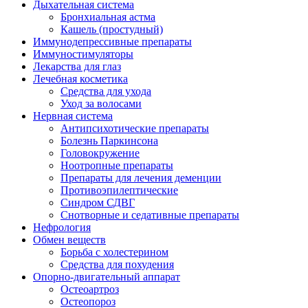
Дыхательная система
Бронхиальная астма
Кашель (простудный)
Иммунодепрессивные препараты
Иммуностимуляторы
Лекарства для глаз
Лечебная косметика
Средства для ухода
Уход за волосами
Нервная система
Антипсихотические препараты
Болезнь Паркинсона
Головокружение
Ноотропные препараты
Препараты для лечения деменции
Противоэпилептические
Синдром СДВГ
Снотворные и седативные препараты
Нефрология
Обмен веществ
Борьба с холестерином
Средства для похудения
Опорно-двигательный аппарат
Остеоартроз
Остеопороз