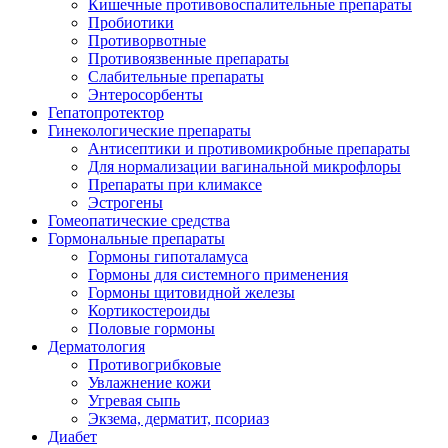
Кишечные противовоспалительные препараты
Пробиотики
Противорвотные
Противоязвенные препараты
Слабительные препараты
Энтеросорбенты
Гепатопротектор
Гинекологические препараты
Антисептики и противомикробные препараты
Для нормализации вагинальной микрофлоры
Препараты при климаксе
Эстрогены
Гомеопатические средства
Гормональные препараты
Гормоны гипоталамуса
Гормоны для системного применения
Гормоны щитовидной железы
Кортикостероиды
Половые гормоны
Дерматология
Противогрибковые
Увлажнение кожи
Угревая сыпь
Экзема, дерматит, псориаз
Диабет