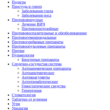
Подагра
Простуда и грипп
Заболевания горла
Заболевания носа
Противовирусные
Лечение ВИЧ
Противопротозойные
Противовоспалительные и обезболивающие
Противогеморроидальные
Противогрибковые препараты
Противоопухолевые препараты
Прочие
Пульмология
Биогенные препараты
Сердечно-сосудистая система
Антианемические препараты
Антиаритмические
Антикоагулянты
Антитромботические
Гемостатические средства
Гипертония
Стоматология
Таблетки от курения
Угри
Урология