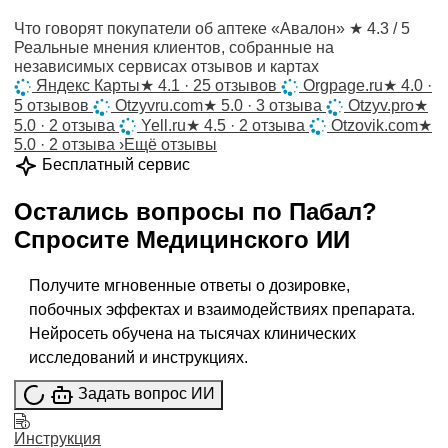
Что говорят покупатели об аптеке «Авалон»
★ 4.3 / 5
Реальные мнения клиентов, собранные на
независимых сервисах отзывов и картах
Яндекс Карты
★
4.1 · 25 отзывов
Orgpage.ru
★
4.0 ·
5 отзывов
Otzyvru.com
★
5.0 · 3 отзыва
Otzyv.pro
★
5.0 · 2 отзыва
Yell.ru
★
4.5 · 2 отзыва
Otzovik.com
★
5.0 · 2 отзыва
›
Ещё отзывы
Бесплатный сервис
Остались вопросы по
Пабал
?
Спросите
Медицинского ИИ
Получите мгновенные ответы о дозировке,
побочных эффектах и взаимодействиях препарата.
Нейросеть обучена на тысячах клинических
исследований и инструкциях.
Задать вопрос ИИ
Инструкция