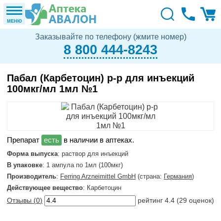
МЕНЮ
Заказывайте по телефону (жмите номер)
8 800 444-8243
Пабал (Карбетоцин) р-р для инъекций
100мкг/мл 1мл №1
в наличии в аптеках.
Форма выпуска
: раствор для инъекций
В упаковке
: 1 ампула по 1мл (100мкг)
Производитель
:
Ferring Arzneimittel GmbH
(страна:
Германия
)
Действующее вещество
: Карбетоцин
Отзывы (
0
)
рейтинг
4.4
(
29
оценок)