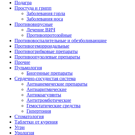
Подагра
Простуда и грипп
Заболевания горла
Заболевания носа
Противовирусные
Лечение ВИЧ
Противопротозойные
Противовоспалительные и обезболивающие
Противогеморроидальные
Противогрибковые препараты
Противоопухолевые препараты
Прочие
Пульмология
Биогенные препараты
Сердечно-сосудистая система
Антианемические препараты
Антиаритмические
Антикоагулянты
Антитромботические
Гемостатические средства
Гипертония
Стоматология
Таблетки от курения
Угри
Урология