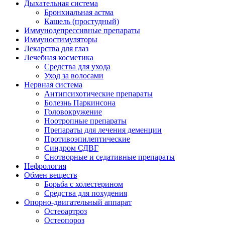
Дыхательная система
Бронхиальная астма
Кашель (простудный)
Иммунодепрессивные препараты
Иммуностимуляторы
Лекарства для глаз
Лечебная косметика
Средства для ухода
Уход за волосами
Нервная система
Антипсихотические препараты
Болезнь Паркинсона
Головокружение
Ноотропные препараты
Препараты для лечения деменции
Противоэпилептические
Синдром СДВГ
Снотворные и седативные препараты
Нефрология
Обмен веществ
Борьба с холестерином
Средства для похудения
Опорно-двигательный аппарат
Остеоартроз
Остеопороз