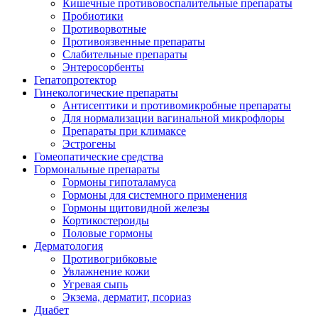
Кишечные противовоспалительные препараты
Пробиотики
Противорвотные
Противоязвенные препараты
Слабительные препараты
Энтеросорбенты
Гепатопротектор
Гинекологические препараты
Антисептики и противомикробные препараты
Для нормализации вагинальной микрофлоры
Препараты при климаксе
Эстрогены
Гомеопатические средства
Гормональные препараты
Гормоны гипоталамуса
Гормоны для системного применения
Гормоны щитовидной железы
Кортикостероиды
Половые гормоны
Дерматология
Противогрибковые
Увлажнение кожи
Угревая сыпь
Экзема, дерматит, псориаз
Диабет