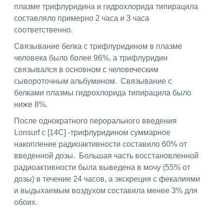
плазме трифлуридина и гидрохлорида типирацила
составляло примерно 2 часа и 3 часа
соответственно.
Связывание белка с трифлуридином в плазме
человека было более 96%, а трифлуридин
связывался в основном с человеческим
сывороточным альбумином. Связывание с
белками плазмы гидрохлорида типирацила было
ниже 8%.
После однократного перорального введения
Lonsurf с [14C] -трифлуридином суммарное
накопление радиоактивности составило 60% от
введенной дозы. Большая часть восстановленной
радиоактивности была выведена в мочу (55% от
дозы) в течение 24 часов, а экскреция с фекалиями
и выдыхаемым воздухом составила менее 3% для
обоих.