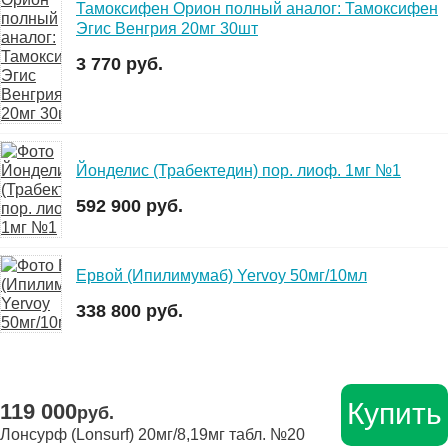
Тамоксифен Орион полный аналог: Тамоксифен
Эгис Венгрия 20мг 30шт
3 770 руб.
Йонделис (Трабектедин) пор. лиоф. 1мг №1
592 900 руб.
Ервой (Ипилимумаб) Yervoy 50мг/10мл
338 800 руб.
Купить
119 000
руб.
Лонсурф (Lonsurf) 20мг/8,19мг табл. №20