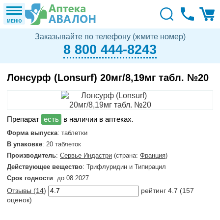
МЕНЮ
Заказывайте по телефону (жмите номер)
8 800 444-8243
Лонсурф (Lonsurf) 20мг/8,19мг табл. №20
в наличии в аптеках.
Форма выпуска
: таблетки
В упаковке
: 20 таблеток
Производитель
:
Сервье Индастри
(страна:
Франция
)
Действующее вещество
: Трифлуридин и Типирацил
Срок годности
: до 08.2027
Отзывы (
14
)
рейтинг
4.7
(
157
оценок)