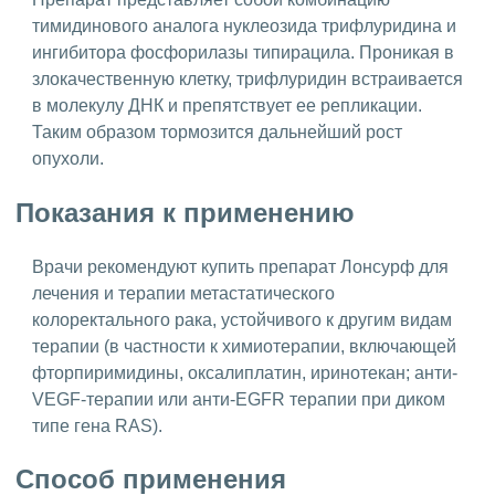
тимидинового аналога нуклеозида трифлуридина и
ингибитора фосфорилазы типирацила. Проникая в
злокачественную клетку, трифлуридин встраивается
в молекулу ДНК и препятствует ее репликации.
Таким образом тормозится дальнейший рост
опухоли.
Показания к применению
Врачи рекомендуют купить препарат Лонсурф для
лечения и терапии метастатического
колоректального рака, устойчивого к другим видам
терапии (в частности к химиотерапии, включающей
фторпиримидины, оксалиплатин, иринотекан; анти-
VEGF-терапии или анти-EGFR терапии при диком
типе гена RAS).
Способ применения