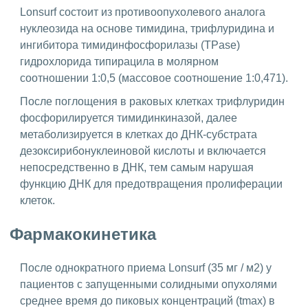
Lonsurf состоит из противоопухолевого аналога
нуклеозида на основе тимидина, трифлуридина и
ингибитора тимидинфосфорилазы (TPase)
гидрохлорида типирацила в молярном
соотношении 1:0,5 (массовое соотношение 1:0,471).
После поглощения в раковых клетках трифлуридин
фосфорилируется тимидинкиназой, далее
метаболизируется в клетках до ДНК-субстрата
дезоксирибонуклеиновой кислоты и включается
непосредственно в ДНК, тем самым нарушая
функцию ДНК для предотвращения пролиферации
клеток.
Фармакокинетика
После однократного приема Lonsurf (35 мг / м2) у
пациентов с запущенными солидными опухолями
среднее время до пиковых концентраций (tmax) в