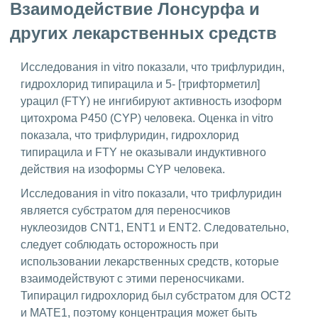
Взаимодействие Лонсурфа и
других лекарственных средств
Исследования in vitro показали, что трифлуридин,
гидрохлорид типирацила и 5- [трифторметил]
урацил (FTY) не ингибируют активность изоформ
цитохрома P450 (CYP) человека. Оценка in vitro
показала, что трифлуридин, гидрохлорид
типирацила и FTY не оказывали индуктивного
действия на изоформы CYP человека.
Исследования in vitro показали, что трифлуридин
является субстратом для переносчиков
нуклеозидов CNT1, ENT1 и ENT2. Следовательно,
следует соблюдать осторожность при
использовании лекарственных средств, которые
взаимодействуют с этими переносчиками.
Типирацил гидрохлорид был субстратом для OCT2
и MATE1, поэтому концентрация может быть