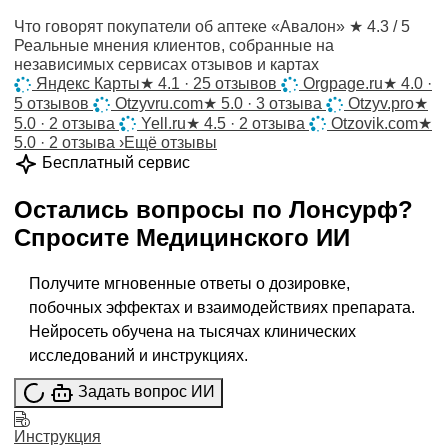
Что говорят покупатели об аптеке «Авалон»
★ 4.3 / 5
Реальные мнения клиентов, собранные на
независимых сервисах отзывов и картах
Яндекс Карты
★
4.1 · 25 отзывов
Orgpage.ru
★
4.0 ·
5 отзывов
Otzyvru.com
★
5.0 · 3 отзыва
Otzyv.pro
★
5.0 · 2 отзыва
Yell.ru
★
4.5 · 2 отзыва
Otzovik.com
★
5.0 · 2 отзыва
›
Ещё отзывы
Бесплатный сервис
Остались вопросы по
Лонсурф
?
Спросите
Медицинского ИИ
Получите мгновенные ответы о дозировке,
побочных эффектах и взаимодействиях препарата.
Нейросеть обучена на тысячах клинических
исследований и инструкциях.
Задать вопрос ИИ
Инструкция