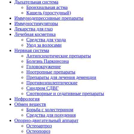
Дыхательная система
Бронхиальная астма
Кашель (простудный)
Иммунодепрессивные препараты
Иммуностимуляторы
Лекарства для глаз
Лечебная косметика
Средства для ухода
Уход за волосами
Нервная система
Антипсихотические препараты
Болезнь Паркинсона
Головокружение
Ноотропные препараты
Препараты для лечения деменции
Противоэпилептические
Синдром СДВГ
Снотворные и седативные препараты
Нефрология
Обмен веществ
Борьба с холестерином
Средства для похудения
Опорно-двигательный аппарат
Остеоартроз
Остеопороз