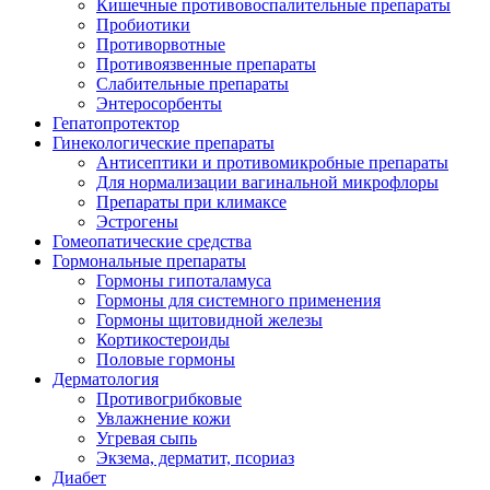
Кишечные противовоспалительные препараты
Пробиотики
Противорвотные
Противоязвенные препараты
Слабительные препараты
Энтеросорбенты
Гепатопротектор
Гинекологические препараты
Антисептики и противомикробные препараты
Для нормализации вагинальной микрофлоры
Препараты при климаксе
Эстрогены
Гомеопатические средства
Гормональные препараты
Гормоны гипоталамуса
Гормоны для системного применения
Гормоны щитовидной железы
Кортикостероиды
Половые гормоны
Дерматология
Противогрибковые
Увлажнение кожи
Угревая сыпь
Экзема, дерматит, псориаз
Диабет