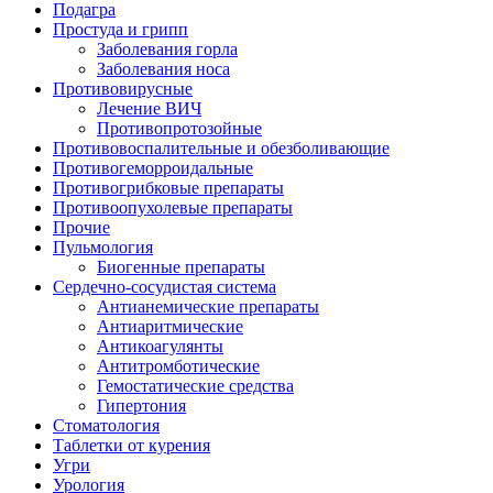
Подагра
Простуда и грипп
Заболевания горла
Заболевания носа
Противовирусные
Лечение ВИЧ
Противопротозойные
Противовоспалительные и обезболивающие
Противогеморроидальные
Противогрибковые препараты
Противоопухолевые препараты
Прочие
Пульмология
Биогенные препараты
Сердечно-сосудистая система
Антианемические препараты
Антиаритмические
Антикоагулянты
Антитромботические
Гемостатические средства
Гипертония
Стоматология
Таблетки от курения
Угри
Урология