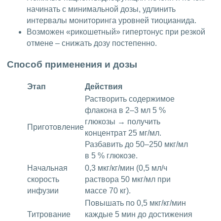
начинать с минимальной дозы, удлинить
интервалы мониторинга уровней тиоцианида.
Возможен «рикошетный» гипертонус при резкой
отмене – снижать дозу постепенно.
Способ применения и дозы
Этап
Действия
Растворить содержимое
флакона в 2–3 мл 5 %
глюкозы → получить
Приготовление
концентрат 25 мг/мл.
Разбавить до 50–250 мкг/мл
в 5 % глюкозе.
Начальная
0,3 мкг/кг/мин (0,5 мл/ч
скорость
раствора 50 мкг/мл при
инфузии
массе 70 кг).
Повышать по 0,5 мкг/кг/мин
Титрование
каждые 5 мин до достижения