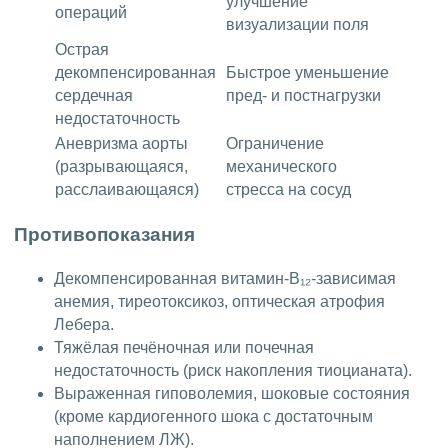
улучшение
операций
визуализации поля
Острая
декомпенсированная
Быстрое уменьшение
сердечная
пред- и постнагрузки
недостаточность
Аневризма аорты
Ограничение
(разрывающаяся,
механического
расслаивающаяся)
стресса на сосуд
Противопоказания
Декомпенсированная витамин-B₁₂-зависимая
анемия, тиреотоксикоз, оптическая атрофия
Лебера.
Тяжёлая печёночная или почечная
недостаточность (риск накопления тиоцианата).
Выраженная гиповолемия, шоковые состояния
(кроме кардиогенного шока с достаточным
наполнением ЛЖ).