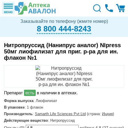
МЕНЮ
Заказывайте по телефону (жмите номер)
8 800 444-8243
Нитропруссид (Нанипрус аналог) NIpress
50мг лиофилизат для приг. р-ра для ин.
флакон №1
в наличии в аптеках.
Форма выпуска
: Лиофилизат
В упаковке
: 1 флакон
Производитель
:
Samarth Life Sciences Pvt Ltd
(страна:
Индия
)
Действующее вещество
: Нитропруссид
Отзывы (
0
)
рейтинг
4.8
(
27
оценок)