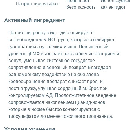
Повышает
Используетс
Натрия тиосульфат
безопасность
как антидот
Активный ингредиент
Натрия нитропруссид – диссоциирует с
высвобождением NO-групп, которые активируют
гуанилатциклазу гладких мышц. Повышенный
уровень цГМФ вызывает расслабление артериол и
венул, уменьшая системное сосудистое
сопротивление и венозный возврат. Благодаря
равномерному воздействию на оба звена
кровообращения препарат снижает пред- и
постнагрузку, улучшая сердечный выброс при
контролируемом АД. Продолжительное введение
сопровождается накоплением цианид-ионов,
которые в норме быстро конъюгируются с
тиосульфатом до менее токсичного тиоцианида.
Условия хранения