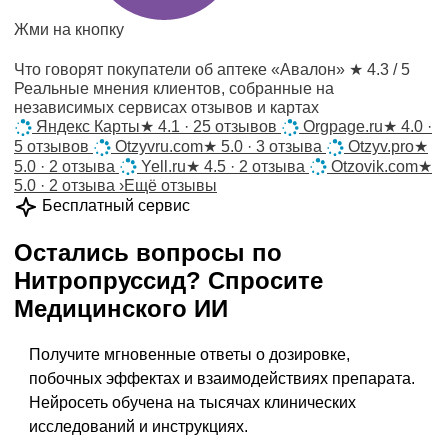
Жми на кнопку
Что говорят покупатели об аптеке «Авалон»
★ 4.3 / 5
Реальные мнения клиентов, собранные на
независимых сервисах отзывов и картах
Яндекс Карты
★
4.1 · 25 отзывов
Orgpage.ru
★
4.0 ·
5 отзывов
Otzyvru.com
★
5.0 · 3 отзыва
Otzyv.pro
★
5.0 · 2 отзыва
Yell.ru
★
4.5 · 2 отзыва
Otzovik.com
★
5.0 · 2 отзыва
›
Ещё отзывы
Бесплатный сервис
Остались вопросы по
Нитропруссид
?
Спросите
Медицинского ИИ
Получите мгновенные ответы о дозировке,
побочных эффектах и взаимодействиях препарата.
Нейросеть обучена на тысячах клинических
исследований и инструкциях.