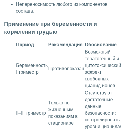
Непереносимость любого из компонентов
состава.
Применение при беременности и
кормлении грудью
Период
Рекомендация
Обоснование
Возможный
тератогенный и
Беременность
цитотоксический
Противопоказан
I триместр
эффект
свободных
цианид-ионов
Отсутствуют
достаточные
Только по
данные
жизненным
II–III триместр
безопасности;
показаниям в
контролировать
стационаре
уровни цианида/