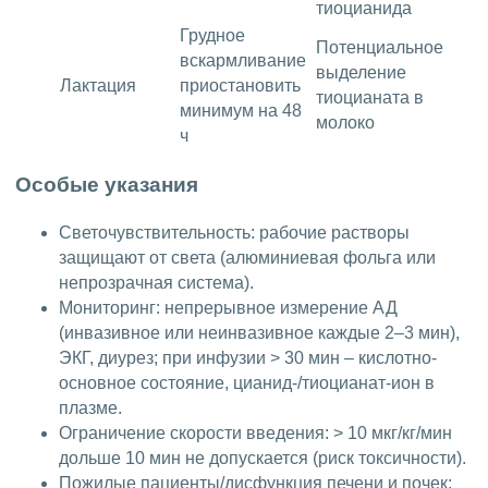
тиоцианида
Грудное
Потенциальное
вскармливание
выделение
Лактация
приостановить
тиоцианата в
минимум на 48
молоко
ч
Особые указания
Светочувствительность: рабочие растворы
защищают от света (алюминиевая фольга или
непрозрачная система).
Мониторинг: непрерывное измерение АД
(инвазивное или неинвазивное каждые 2–3 мин),
ЭКГ, диурез; при инфузии > 30 мин – кислотно-
основное состояние, цианид-/тиоцианат-ион в
плазме.
Ограничение скорости введения: > 10 мкг/кг/мин
дольше 10 мин не допускается (риск токсичности).
Пожилые пациенты/дисфункция печени и почек: