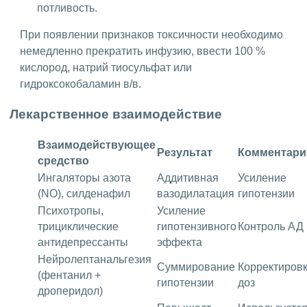
потливость.
При появлении признаков токсичности необходимо
немедленно прекратить инфузию, ввести 100 %
кислород, натрий тиосульфат или
гидроксокобаламин в/в.
Лекарственное взаимодействие
Взаимодействующее
Результат
Комментари
средство
Ингаляторы азота
Аддитивная
Усиление
(NO), силденафил
вазодилатация
гипотензии
Психотропы,
Усиление
трициклические
гипотензивного
Контроль АД
антидепрессанты
эффекта
Нейролептанальгезия
Суммирование
Корректиров
(фентанил +
гипотензии
доз
дроперидол)