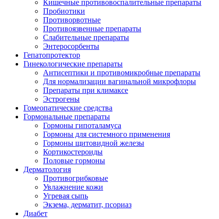
Кишечные противовоспалительные препараты
Пробиотики
Противорвотные
Противоязвенные препараты
Слабительные препараты
Энтеросорбенты
Гепатопротектор
Гинекологические препараты
Антисептики и противомикробные препараты
Для нормализации вагинальной микрофлоры
Препараты при климаксе
Эстрогены
Гомеопатические средства
Гормональные препараты
Гормоны гипоталамуса
Гормоны для системного применения
Гормоны щитовидной железы
Кортикостероиды
Половые гормоны
Дерматология
Противогрибковые
Увлажнение кожи
Угревая сыпь
Экзема, дерматит, псориаз
Диабет