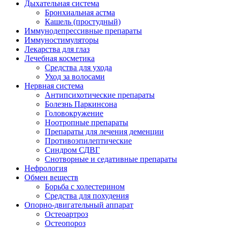
Дыхательная система
Бронхиальная астма
Кашель (простудный)
Иммунодепрессивные препараты
Иммуностимуляторы
Лекарства для глаз
Лечебная косметика
Средства для ухода
Уход за волосами
Нервная система
Антипсихотические препараты
Болезнь Паркинсона
Головокружение
Ноотропные препараты
Препараты для лечения деменции
Противоэпилептические
Синдром СДВГ
Снотворные и седативные препараты
Нефрология
Обмен веществ
Борьба с холестерином
Средства для похудения
Опорно-двигательный аппарат
Остеоартроз
Остеопороз