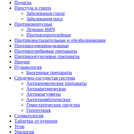
Подагра
Простуда и грипп
Заболевания горла
Заболевания носа
Противовирусные
Лечение ВИЧ
Противопротозойные
Противовоспалительные и обезболивающие
Противогеморроидальные
Противогрибковые препараты
Противоопухолевые препараты
Прочие
Пульмология
Биогенные препараты
Сердечно-сосудистая система
Антианемические препараты
Антиаритмические
Антикоагулянты
Антитромботические
Гемостатические средства
Гипертония
Стоматология
Таблетки от курения
Угри
Урология