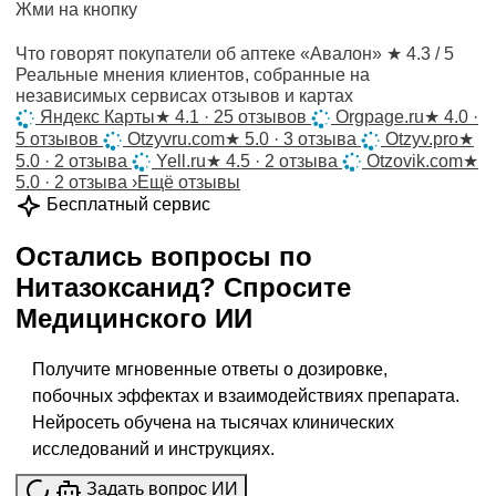
Жми на кнопку
Что говорят покупатели об аптеке «Авалон»
★ 4.3 / 5
Реальные мнения клиентов, собранные на
независимых сервисах отзывов и картах
Яндекс Карты
★
4.1 · 25 отзывов
Orgpage.ru
★
4.0 ·
5 отзывов
Otzyvru.com
★
5.0 · 3 отзыва
Otzyv.pro
★
5.0 · 2 отзыва
Yell.ru
★
4.5 · 2 отзыва
Otzovik.com
★
5.0 · 2 отзыва
›
Ещё отзывы
Бесплатный сервис
Остались вопросы по
Нитазоксанид
?
Спросите
Медицинского ИИ
Получите мгновенные ответы о дозировке,
побочных эффектах и взаимодействиях препарата.
Нейросеть обучена на тысячах клинических
исследований и инструкциях.
Задать вопрос ИИ