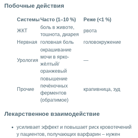
Побочные действия
Системы
Часто (1–10 %)
Реже (<1 %)
боль в животе,
ЖКТ
рвота
тошнота, диарея
Нервная
головная боль
головокружение
окрашивание
мочи в ярко-
Урология
—
жёлтый/
оранжевый
повышение
печёночных
Прочие
крапивница, зуд
ферментов
(обратимое)
Лекарственное взаимодействие
усиливает эффект и повышает риск кровотечений
у пациентов, получающих варфарин – нужен