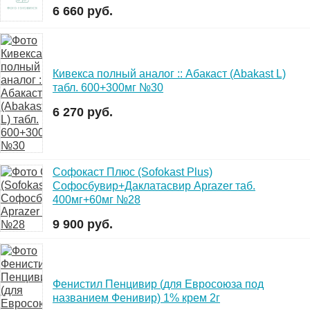
6 660 руб.
Кивекса полный аналог :: Абакаст (Abakast L)
табл. 600+300мг №30
6 270 руб.
Софокаст Плюс (Sofokast Plus)
Софосбувир+Даклатасвир Aprazer таб.
400мг+60мг №28
9 900 руб.
Фенистил Пенцивир (для Евросоюза под
названием Фенивир) 1% крем 2г