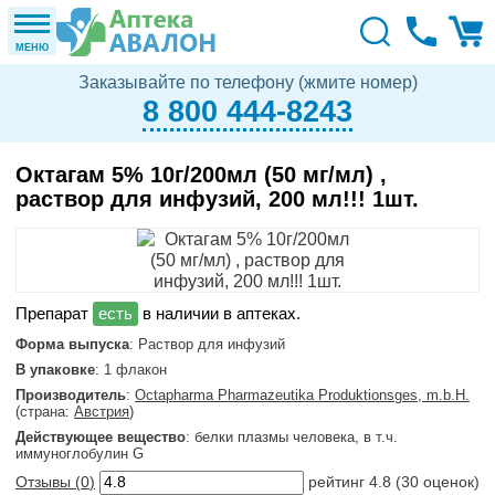
МЕНЮ
Заказывайте по телефону (жмите номер)
8 800 444-8243
Октагам 5% 10г/200мл (50 мг/мл) ,
раствор для инфузий, 200 мл!!! 1шт.
в наличии в аптеках.
Форма выпуска
: Раствор для инфузий
В упаковке
: 1 флакон
Производитель
:
Octapharma Pharmazeutika Produktionsges, m.b.H.
(страна:
Австрия
)
Действующее вещество
: белки плазмы человека, в т.ч.
иммуноглобулин G
Отзывы (
0
)
рейтинг
4.8
(
30
оценок)