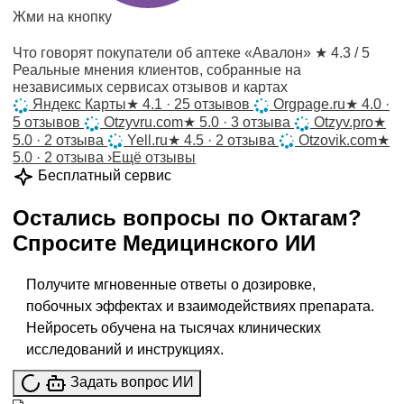
Жми на кнопку
Что говорят покупатели об аптеке «Авалон»
★ 4.3 / 5
Реальные мнения клиентов, собранные на
независимых сервисах отзывов и картах
Яндекс Карты
★
4.1 · 25 отзывов
Orgpage.ru
★
4.0 ·
5 отзывов
Otzyvru.com
★
5.0 · 3 отзыва
Otzyv.pro
★
5.0 · 2 отзыва
Yell.ru
★
4.5 · 2 отзыва
Otzovik.com
★
5.0 · 2 отзыва
›
Ещё отзывы
Бесплатный сервис
Остались вопросы по
Октагам
?
Спросите
Медицинского ИИ
Получите мгновенные ответы о дозировке,
побочных эффектах и взаимодействиях препарата.
Нейросеть обучена на тысячах клинических
исследований и инструкциях.
Задать вопрос ИИ