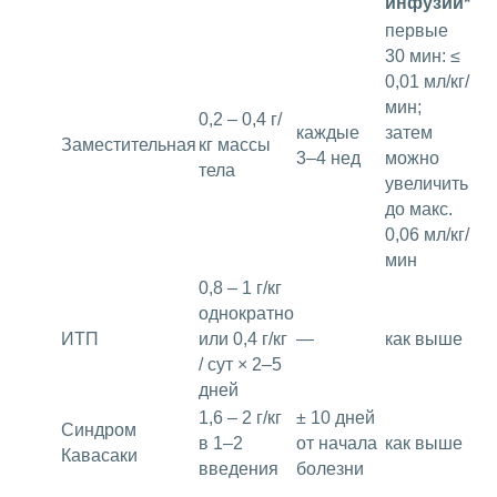
инфузии*
первые
30 мин: ≤
0,01 мл/кг/
мин;
0,2 – 0,4 г/
каждые
затем
Заместительная
кг массы
3–4 нед
можно
тела
увеличить
до макс.
0,06 мл/кг/
мин
0,8 – 1 г/кг
однократно
ИТП
или 0,4 г/кг
—
как выше
/ сут × 2–5
дней
1,6 – 2 г/кг
± 10 дней
Синдром
в 1–2
от начала
как выше
Кавасаки
введения
болезни