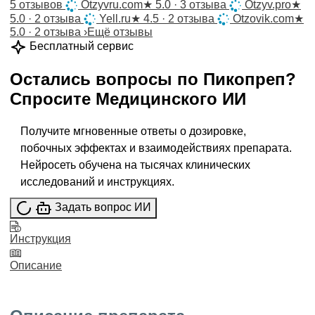
5 отзывов
Otzyvru.com
★
5.0 · 3 отзыва
Otzyv.pro
★
5.0 · 2 отзыва
Yell.ru
★
4.5 · 2 отзыва
Otzovik.com
★
5.0 · 2 отзыва
›
Ещё отзывы
Бесплатный сервис
Остались вопросы по
Пикопреп
?
Спросите
Медицинского ИИ
Получите мгновенные ответы о дозировке,
побочных эффектах и взаимодействиях препарата.
Нейросеть обучена на тысячах клинических
исследований и инструкциях.
Задать вопрос ИИ
Инструкция
Описание