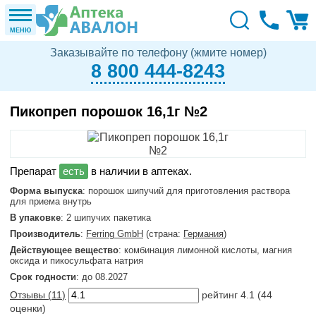
МЕНЮ
Заказывайте по телефону (жмите номер)
8 800 444-8243
Пикопреп порошок 16,1г №2
в наличии в аптеках.
Форма выпуска
: порошок шипучий для приготовления раствора
для приема внутрь
В упаковке
: 2 шипучих пакетика
Производитель
:
Ferring GmbH
(страна:
Германия
)
Действующее вещество
: комбинация лимонной кислоты, магния
оксида и пикосульфата натрия
Срок годности
: до 08.2027
Отзывы (
11
)
рейтинг
4.1
(
44
оценки)