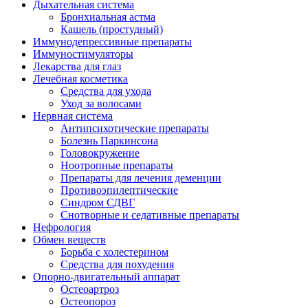
Дыхательная система
Бронхиальная астма
Кашель (простудный)
Иммунодепрессивные препараты
Иммуностимуляторы
Лекарства для глаз
Лечебная косметика
Средства для ухода
Уход за волосами
Нервная система
Антипсихотические препараты
Болезнь Паркинсона
Головокружение
Ноотропные препараты
Препараты для лечения деменции
Противоэпилептические
Синдром СДВГ
Снотворные и седативные препараты
Нефрология
Обмен веществ
Борьба с холестерином
Средства для похудения
Опорно-двигательный аппарат
Остеоартроз
Остеопороз