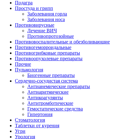
Подагра
Простуда и грипп
Заболевания горла
Заболевания носа
Противовирусные
Лечение ВИЧ
Противопротозойные
Противовоспалительные и обезболивающие
Противогеморроидальные
Противогрибковые препараты
Противоопухолевые препараты
Прочие
Пульмология
Биогенные препараты
Сердечно-сосудистая система
Антианемические препараты
Антиаритмические
Антикоагулянты
Антитромботические
Гемостатические средства
Гипертония
Стоматология
Таблетки от курения
Угри
Урология