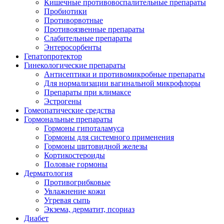
Кишечные противовоспалительные препараты
Пробиотики
Противорвотные
Противоязвенные препараты
Слабительные препараты
Энтеросорбенты
Гепатопротектор
Гинекологические препараты
Антисептики и противомикробные препараты
Для нормализации вагинальной микрофлоры
Препараты при климаксе
Эстрогены
Гомеопатические средства
Гормональные препараты
Гормоны гипоталамуса
Гормоны для системного применения
Гормоны щитовидной железы
Кортикостероиды
Половые гормоны
Дерматология
Противогрибковые
Увлажнение кожи
Угревая сыпь
Экзема, дерматит, псориаз
Диабет