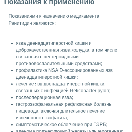
Показания к применению
Показаниями к назначению медикамента
Ранитидин являются:
язва двенадцатиперстной кишки и
доброкачественная язва желудка, в том числе
связанная с нестероидными
противовоспалительными средствами;
профилактика NSAID-ассоциированных язв
двенадцатиперстной кишки;
лечение язв двенадцатиперстной кишки,
связанных с инфекцией Helicobacter pylori;
послеоперационная язва;
гастроэзофагеальная рефлюксная болезнь
пищевода, включая длительное лечение
излеченного эзофагита;
симптоматическое облегчение при ГЭРБ;
аденома поджелудочной железы ульцерогенная;