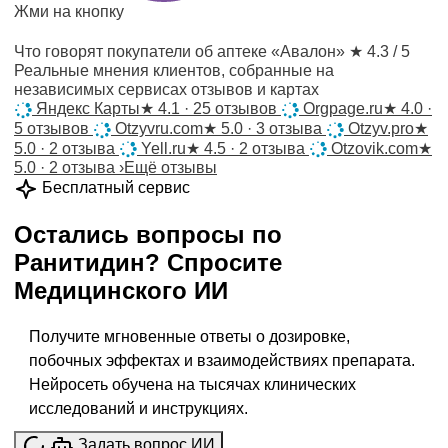
Жми на кнопку
Что говорят покупатели об аптеке «Авалон»
★ 4.3 / 5
Реальные мнения клиентов, собранные на
независимых сервисах отзывов и картах
Яндекс Карты
★
4.1 · 25 отзывов
Orgpage.ru
★
4.0 ·
5 отзывов
Otzyvru.com
★
5.0 · 3 отзыва
Otzyv.pro
★
5.0 · 2 отзыва
Yell.ru
★
4.5 · 2 отзыва
Otzovik.com
★
5.0 · 2 отзыва
›
Ещё отзывы
Бесплатный сервис
Остались вопросы по
Ранитидин
?
Спросите
Медицинского ИИ
Получите мгновенные ответы о дозировке,
побочных эффектах и взаимодействиях препарата.
Нейросеть обучена на тысячах клинических
исследований и инструкциях.
Задать вопрос ИИ