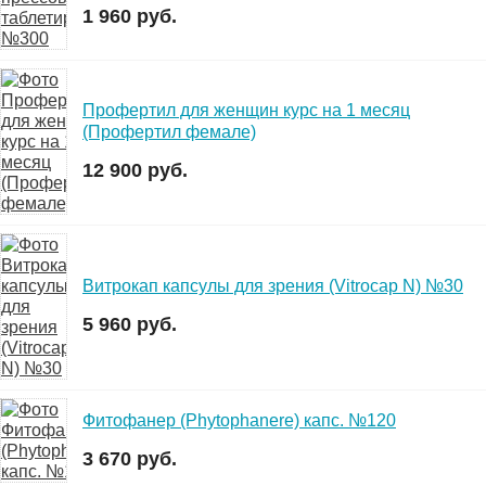
1 960 руб.
Профертил для женщин курс на 1 месяц
(Профертил фемале)
12 900 руб.
Витрокап капсулы для зрения (Vitrocap N) №30
5 960 руб.
Фитофанер (Phytophanere) капс. №120
3 670 руб.